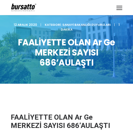
12 ARALIK 2020
|
KATEGORI:
SANAYI BAKANLIĞI DUYURULARI
|
1
DAKIKA
FAALİYETTE OLAN Ar Ge
MERKEZİ SAYISI
686’AULAŞTI
Site içi arama
FAALİYETTE OLAN Ar Ge
MERKEZİ SAYISI 686’AULAŞTI