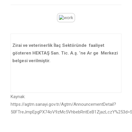
Zirai ve veterinerlik İlaç Sektöründe faaliyet
gösteren HEKTAŞ San. Tic. A.ş. ’ne Ar ge Merkezi
belgesi verilmiştir.
Kaynak:
https://agtm.sanayi.gov.tr/Agtm/AnnouncementDetail?
50FTreJmpEpgPX74oV9zMc5VhbebRntEeB1ZjazLczY%253d=