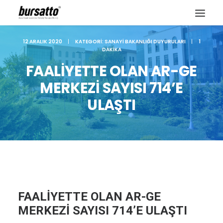
12 ARALIK 2020
|
KATEGORI:
SANAYI BAKANLIĞI DUYURULARI
|
1
DAKIKA
FAALİYETTE OLAN AR-GE
MERKEZİ SAYISI 714’E
ULAŞTI
Site içi arama
FAALİYETTE OLAN AR-GE
MERKEZİ SAYISI 714’E ULAŞTI