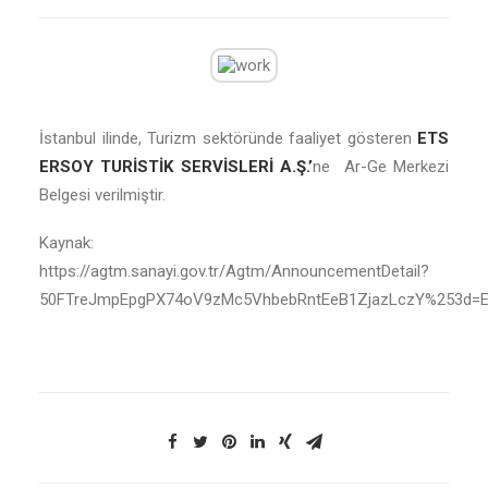
İstanbul ilinde, Turizm sektöründe faaliyet gösteren
ETS
ERSOY TURİSTİK SERVİSLERİ A.Ş.’
ne Ar-Ge Merkezi
Belgesi verilmiştir.
Kaynak:
https://agtm.sanayi.gov.tr/Agtm/AnnouncementDetail?
50FTreJmpEpgPX74oV9zMc5VhbebRntEeB1ZjazLczY%253d=E