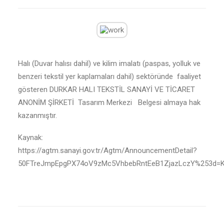
Halı (Duvar halısı dahil) ve kilim imalatı (paspas, yolluk ve
benzeri tekstil yer kaplamaları dahil) sektöründe faaliyet
gösteren DURKAR HALI TEKSTİL SANAYİ VE TİCARET
ANONİM ŞİRKETİ Tasarım Merkezi Belgesi almaya hak
kazanmıştır.
Kaynak:
https://agtm.sanayi.gov.tr/Agtm/AnnouncementDetail?
50FTreJmpEpgPX74oV9zMc5VhbebRntEeB1ZjazLczY%253d=