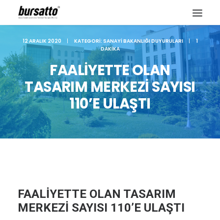
12 ARALIK 2020
|
KATEGORI:
SANAYI BAKANLIĞI DUYURULARI
|
1
DAKIKA
FAALİYETTE OLAN
TASARIM MERKEZİ SAYISI
110’E ULAŞTI
Site içi arama
FAALİYETTE OLAN TASARIM
MERKEZİ SAYISI 110’E ULAŞTI