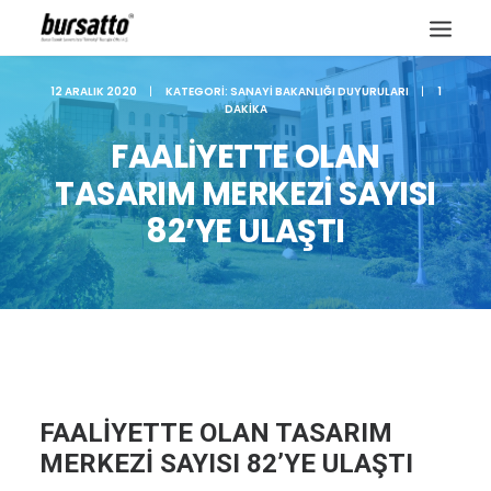
12 ARALIK 2020
|
KATEGORI:
SANAYI BAKANLIĞI DUYURULARI
|
1
DAKIKA
FAALİYETTE OLAN
TASARIM MERKEZİ SAYISI
82’YE ULAŞTI
Site içi arama
FAALİYETTE OLAN TASARIM
MERKEZİ SAYISI 82’YE ULAŞTI