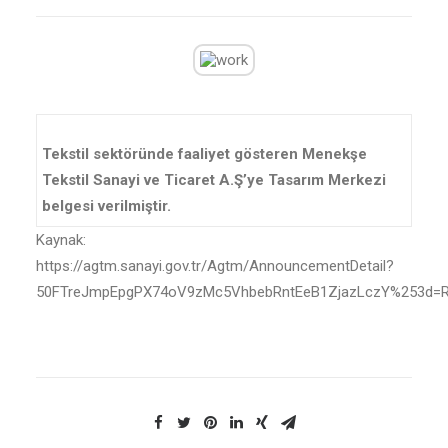
Tekstil sektöründe faaliyet gösteren Menekşe
Tekstil Sanayi ve Ticaret A.Ş’ye Tasarım Merkezi
belgesi verilmiştir.
Kaynak:
https://agtm.sanayi.gov.tr/Agtm/AnnouncementDetail?
50FTreJmpEpgPX74oV9zMc5VhbebRntEeB1ZjazLczY%253d