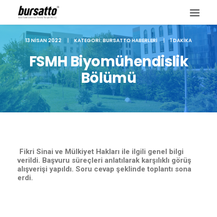
13 NISAN 2022
|
KATEGORI:
BURSATTO HABERLERI
|
1 DAKIKA
FSMH Biyomühendislik
Bölümü
Fikri Sinai ve Mülkiyet Hakları ile ilgili genel bilgi
verildi. Başvuru süreçleri anlatılarak karşılıklı görüş
alışverişi yapıldı. Soru cevap şeklinde toplantı sona
erdi.
Site içi arama