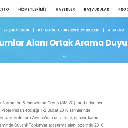
ATTO
HIZMETLERIMIZ
HABERLER
BAŞVURULAR
PRO
27 ŞUBAT 2018
|
KATEGORI:
UFUK2020 DUYURULARI
|
4 DAKIKA
lumlar Alanı Ortak Arama Duyu
Information & Innovation Group (SMI2G) tarafından her
 Proje Pazarı etkinliği 1-2 Şubat 2018 tarihlerinde
ilcileri ile tüm Avrupa’dan üniversite, sanayi, kamu
apsamında Güvenli Toplumlar araştırma alanı özelinde 2018