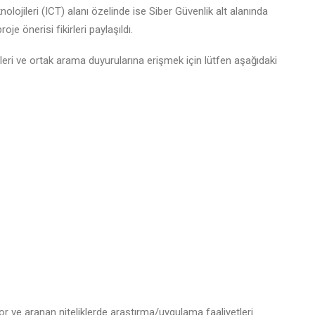
knolojileri (ICT) alanı özelinde ise Siber Güvenlik alt alanında
oje önerisi fikirleri paylaşıldı.
rleri ve ortak arama duyurularına erişmek için lütfen aşağıdaki
iriyor ve aranan niteliklerde araştırma/uygulama faaliyetleri