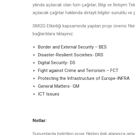
yılında açılacak olan tüm çağrılar; Bilgi ve İletişim Te
açılacak çağrılar hakkında detaylı bilgiler sunuldu ve pr
SMI2G Etkinliği kapsamında yapılan proje önerisi fiki
bağlantılara tıklayınız:
Border and External Security – BES
Disaster-Resilient Societies- DRS
Digital Security- DS
Fight against Crime and Terrorism – FCT
Protecting the Infrastructure of Europe-INFRA
General Matters- GM
ICT Issues
Notlar:
Sunumlarda belirtilen proje fikirleri ilgili alanınıza g