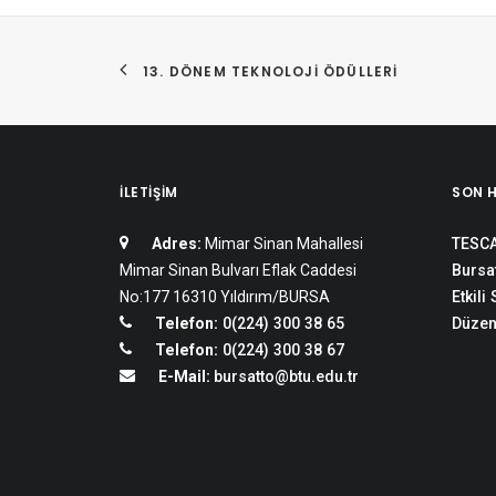
13. DÖNEM TEKNOLOJI ÖDÜLLERI
İLETIŞIM
SON 
Adres:
Mimar Sinan Mahallesi
TESCA
Mimar Sinan Bulvarı Eflak Caddesi
Bursat
No:177 16310 Yıldırım/BURSA
Etkili
Telefon:
0(224) 300 38 65
Düzen
Telefon:
0(224) 300 38 67
E-Mail:
bursatto@btu.edu.tr