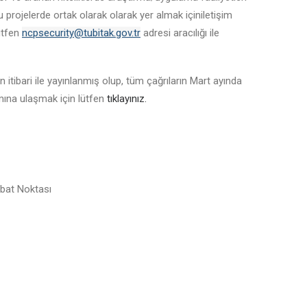
u projelerde ortak olarak olarak yer almak içiniletişim
lütfen
ncpsecurity@tubitak.gov.tr
adresi aracılığı ile
 itibari ile yayınlanmış olup, tüm çağrıların Mart ayında
amına ulaşmak için lütfen
tıklayınız.
ibat Noktası