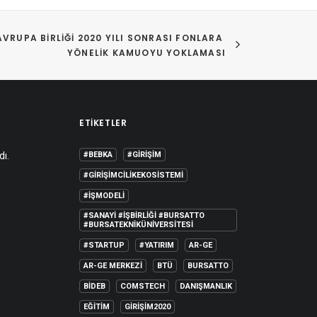
AVRUPA BIRLIĞI 2020 YILI SONRASI FONLARA 
YÖNELIK KAMUOYU YOKLAMASI
ETIKETLER
dı.
#BEBKA
#GIRIŞIM
#GIRIŞIMCILIKEKOSISTEMI
#IŞMODELI
#SANAYI #IŞBIRLIĞI #BURSATTO
#BURSATEKNIKÜNIVERSITESI
#STARTUP
#YATIRIM
AR-GE
AR-GE MERKEZI
BTÜ
BURSATTO
BİDEB
COMSTECH
DANIŞMANLIK
EĞITIM
GIRIŞIM2020