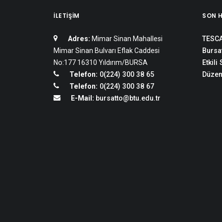
İLETIŞIM
SON 
Adres:
Mimar Sinan Mahallesi
TESCA
Mimar Sinan Bulvarı Eflak Caddesi
Bursat
No:177 16310 Yıldırım/BURSA
Etkili
Telefon:
0(224) 300 38 65
Düzen
Telefon:
0(224) 300 38 67
E-Mail:
bursatto@btu.edu.tr