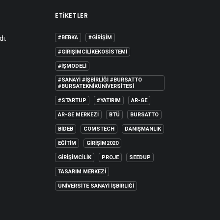
ETIKETLER
dı.
#BEBKA
#GIRIŞIM
#GIRIŞIMCILIKEKOSISTEMI
#IŞMODELI
#SANAYI #IŞBIRLIĞI #BURSATTO
#BURSATEKNIKÜNIVERSITESI
#STARTUP
#YATIRIM
AR-GE
AR-GE MERKEZI
BTÜ
BURSATTO
BİDEB
COMSTECH
DANIŞMANLIK
EĞITIM
GIRIŞIM2020
GIRIŞIMCILIK
PROJE
SEEDUP
TASARIM MERKEZI
ÜNIVERSITE SANAYI İŞBIRLIĞI