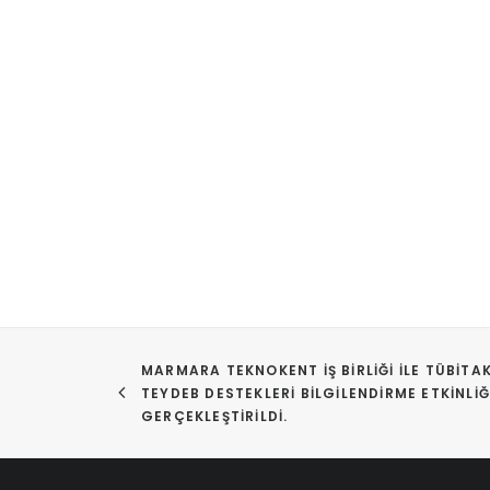
MARMARA TEKNOKENT İŞ BIRLIĞI ILE TÜBİTAK
TEYDEB DESTEKLERI BILGILENDIRME ETKINLIĞI
GERÇEKLEŞTIRILDI.