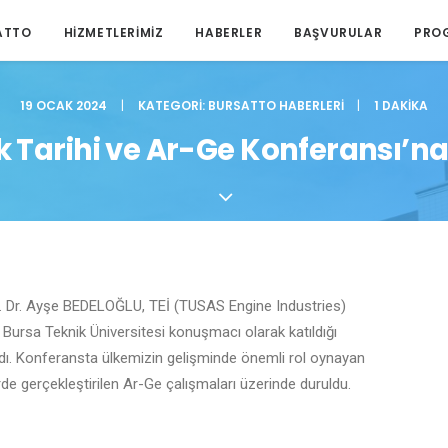
ATTO
HIZMETLERIMIZ
HABERLER
BAŞVURULAR
PRO
19 OCAK 2024
|
KATEGORI:
BURSATTO HABERLERI
|
1 DAKIKA
k Tarihi ve Ar-Ge Konferansı’na 
 Dr. Ayşe BEDELOĞLU, TEİ (TUSAS Engine Industries)
 Bursa Teknik Üniversitesi konuşmacı olarak katıldığı
adı. Konferansta ülkemizin gelişminde önemli rol oynayan
rde gerçekleştirilen Ar-Ge çalışmaları üzerinde duruldu.