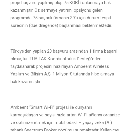
proje başvuru yapılmış olup 75 KOBİ fonlanmaya hak
kazanmıştır. Öz sermaye yatırımı opsiyonu gelen
programda 75 başarılı firmanın 39’u için durum tespit
sürecinin (due dilegence) başlanması beklenmektedir.
Türkiye’den yapılan 23 başvuru arasından 1 firma başarılı
olmuştur. TÜBİTAK Koordinatörlük Desteği’nden
faydalanarak projesini hazırlayan Ambeent Wireless
Yazılım ve Bilişim A.Ş. 1 Milyon € tutarında hibe almaya
hak kazanmıştır.
Ambeent “Smart Wi-Fi” projesi ile dünyanın
karmaşıklaşan ve sayısı hızla artan Wi-Fi ağlarını organize
ve optimize etmek için mobil odaklı – yapay zeka (AI)
tabanlı Spectrum Broker çözümü sunmaktadır. Kullanıcıyı