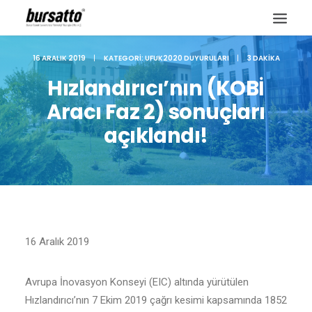
16 ARALIK 2019
|
KATEGORI:
UFUK2020 DUYURULARI
|
3 DAKIKA
Hızlandırıcı’nın (KOBİ
Aracı Faz 2) sonuçları
açıklandı!
16 Aralık 2019
Site içi arama
Avrupa İnovasyon Konseyi (EIC) altında yürütülen
Hızlandırıcı’nın 7 Ekim 2019 çağrı kesimi kapsamında 1852