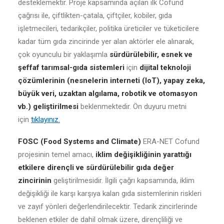
desteklemektir. Proje kapsamında açılan ilk Cofund
çağrısı ile, çiftlikten-çatala, çiftçiler, kobiler, gıda
işletmecileri, tedarikçiler, politika üreticiler ve tüketicilere
kadar tüm gıda zincirinde yer alan aktörler ele alınarak,
çok oyunculu bir yaklaşımla
sürdürülebilir, esnek ve
şeffaf tarımsal-gıda sistemleri
için
dijital teknoloji
çözümlerinin (nesnelerin interneti (IoT), yapay zeka,
büyük veri, uzaktan algılama, robotik ve otomasyon
vb.) geliştirilmesi
beklenmektedir. Ön duyuru metni
için
tıklayınız.
FOSC (Food Systems and Climate)
ERA-NET Cofund
projesinin temel amacı,
iklim değişikliğinin yarattığı
etkilere dirençli ve sürdürülebilir gıda değer
zincirinin
geliştirilmesidir. İlgili çağrı kapsamında, iklim
değişikliği ile karşı karşıya kalan gıda sistemlerinin riskleri
ve zayıf yönleri değerlendirilecektir. Tedarik zincirlerinde
beklenen etkiler de dahil olmak üzere, dirençliliği ve