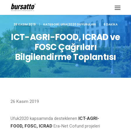
26 KASIM 2019
|
KATEGORI:
UFUK2020 DUYURULARI
|
6 DAKIKA
ICT-AGRI-FOOD, ICRAD ve
FOSC Çağrıları
Bilgilendirme Toplantısı
26 Kasım 2019
Site içi arama
Ufuk2020 kapsamında desteklenen
ICT-AGRI-
FOOD
,
FOSC
,
ICRAD
Era-Net Cofund projeleri