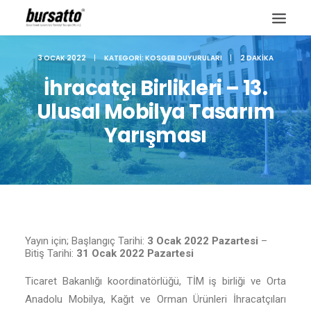
3 OCAK 2022
|
KATEGORI:
KOSGEB DUYURULARI
|
2 DAKIKA
İhracatçı Birlikleri – 13.
Ulusal Mobilya Tasarım
Yarışması
Yayın için; Başlangıç Tarihi:
3 Ocak 2022 Pazartesi
–
Bitiş Tarihi:
31 Ocak 2022 Pazartesi
Site içi arama
Ticaret Bakanlığı koordinatörlüğü, TİM iş birliği ve Orta
Anadolu Mobilya, Kağıt ve Orman Ürünleri İhracatçıları