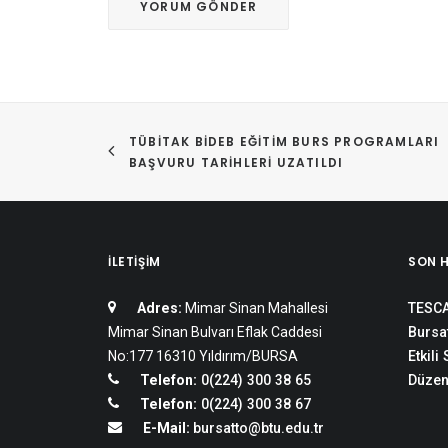
TÜBİTAK BİDEB EĞITIM BURS PROGRAMLARI 
BAŞVURU TARIHLERI UZATILDI
İLETIŞIM
SON 
Adres:
Mimar Sinan Mahallesi
TESCA
Mimar Sinan Bulvarı Eflak Caddesi
Bursat
No:177 16310 Yıldırım/BURSA
Etkili
Telefon:
0(224) 300 38 65
Düzen
Telefon:
0(224) 300 38 67
E-Mail:
bursatto@btu.edu.tr