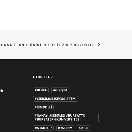
BURSA TEKNIK ÜNIVERSITESI EZBER BOZUYOR
ETIKETLER
dı.
#BEBKA
#GIRIŞIM
#GIRIŞIMCILIKEKOSISTEMI
#IŞMODELI
#SANAYI #IŞBIRLIĞI #BURSATTO
#BURSATEKNIKÜNIVERSITESI
#STARTUP
#YATIRIM
AR-GE