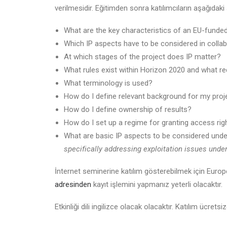
verilmesidir. Eğitimden sonra katılımcıların aşağıda
What are the key characteristics of an EU-funded 
Which IP aspects have to be considered in collab
At which stages of the project does IP matter?
What rules exist within Horizon 2020 and what r
What terminology is used?
How do I define relevant background for my proj
How do I define ownership of results?
How do I set up a regime for granting access rig
What are basic IP aspects to be considered und
specifically addressing exploitation issues under
İnternet seminerine katılım gösterebilmek için Eur
adresinden
kayıt işlemini yapmanız yeterli olacaktır.
Etkinliği dili ingilizce olacak olacaktır. Katılım ücretsiz