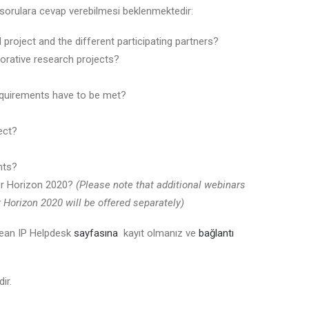
ki sorulara cevap verebilmesi beklenmektedir:
project and the different participating partners?
orative research projects?
equirements have to be met?
ect?
hts?
er Horizon 2020?
(Please note that additional webinars
 Horizon 2020 will be offered separately)
opean IP Helpdesk
sayfasına
kayıt olmanız ve
bağlantı
dir.