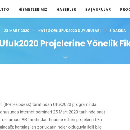
ATTO
HIZMETLERIMIZ
HABERLER
BAŞVURULAR
PRO
23 MART 2020
|
KATEGORI:
UFUK2020 DUYURULARI
|
3 DAKIKA
Ufuk2020 Projelerine Yönelik Fi
imi (IPR Helpdesk) tarafından Ufuk2020 programında
ı konusunda internet semineri 25 Mart 2020 tarihinde saat
emel amacı AB tarafından finanse edilen projelerin fikri
ılacağı; karşılaşılan zorlukların neler olduğuyla ilgili bilgi