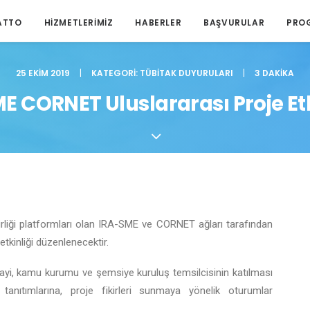
ATTO
HIZMETLERIMIZ
HABERLER
BAŞVURULAR
PRO
25 EKIM 2019
|
KATEGORI:
TÜBITAK DUYURULARI
|
3 DAKIKA
E CORNET Uluslararası Proje Etk
birliği platformları olan IRA-SME ve CORNET ağları tarafından
tkinliği düzenlenecektir.
ayi, kamu kurumu ve şemsiye kuruluş temsilcisinin katılması
 tanıtımlarına, proje fikirleri sunmaya yönelik oturumlar