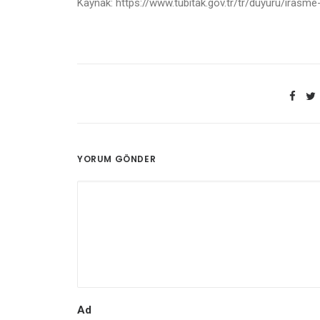
Kaynak: https://www.tubitak.gov.tr/tr/duyuru/irasme-
YORUM GÖNDER
Ad