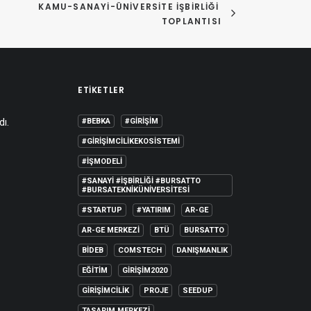
KAMU-SANAYI-ÜNIVERSITE İŞBIRLIĞI 
TOPLANTISI
ETIKETLER
dı.
#BEBKA
#GIRIŞIM
#GIRIŞIMCILIKEKOSISTEMI
#IŞMODELI
#SANAYI #IŞBIRLIĞI #BURSATTO
#BURSATEKNIKÜNIVERSITESI
#STARTUP
#YATIRIM
AR-GE
AR-GE MERKEZI
BTÜ
BURSATTO
BİDEB
COMSTECH
DANIŞMANLIK
EĞITIM
GIRIŞIM2020
GIRIŞIMCILIK
PROJE
SEEDUP
TASARIM MERKEZI