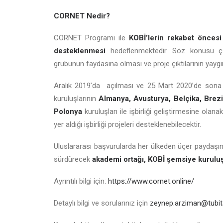
CORNET Nedir?
CORNET Programı ile
KOBİ’lerin rekabet öncesi 
desteklenmesi
hedeflenmektedir. Söz konusu çağ
grubunun faydasına olması ve proje çıktılarının yaygı
Aralık 2019’da açılması ve 25 Mart 2020’de sona
kuruluşlarının
Almanya, Avusturya, Belçika, Brezi
Polonya
kuruluşları ile işbirliği geliştirmesine ola
yer aldığı işbirliği projeleri desteklenebilecektir.
Uluslararası başvurularda her ülkeden üçer paydaşın
sürdürecek
akademi ortağı, KOBİ şemsiye kurulu
Ayrıntılı bilgi için:
https://www.cornet.online/
Detaylı bilgi ve sorularınız için
zeynep.arziman@tubita