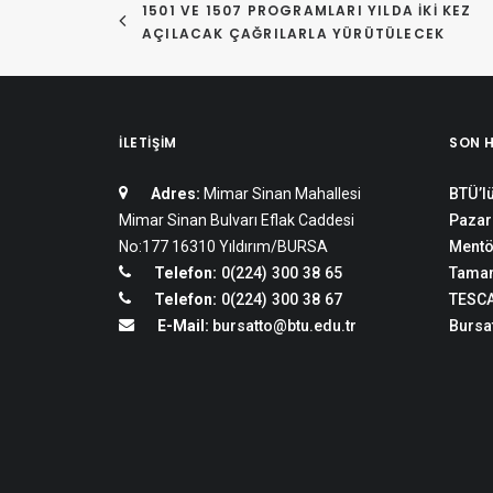
1501 VE 1507 PROGRAMLARI YILDA İKI KEZ 
AÇILACAK ÇAĞRILARLA YÜRÜTÜLECEK
İLETIŞIM
SON 
Adres:
Mimar Sinan Mahallesi
BTÜ’lü
Mimar Sinan Bulvarı Eflak Caddesi
Pazar
No:177 16310 Yıldırım/BURSA
Mentö
Telefon:
0(224) 300 38 65
Tamam
Telefon:
0(224) 300 38 67
TESCA
E-Mail:
bursatto@btu.edu.tr
Bursat