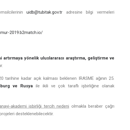
msilcilerinin
uidb@tubitak.gov.tr
adresine bilgi vermeleri
amur-2019.b2match.io/
i artırmaya yönelik uluslararası araştırma, geliştirme ve
r.
0 tarihine kadar açık kalması beklenen IRASME ağının 25.
mburg ve Rusya
ile ikili ve çok taraflı işbirliğine olanak
anayi-akademi işbirliği tercih nedeni
olmakla beraber çağrı
projeleri desteklenebilecektir.