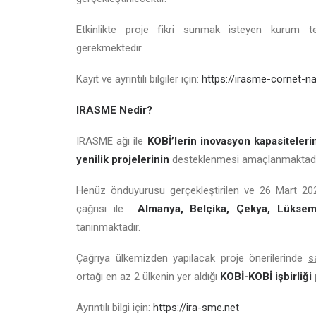
Etkinlikte proje fikri sunmak isteyen kurum te
gerekmektedir.
Kayıt ve ayrıntılı bilgiler için:
https://irasme-cornet-n
IRASME Nedir?
IRASME ağı ile
KOBİ’lerin inovasyon kapasitelerin
yenilik projelerinin
desteklenmesi amaçlanmaktadı
Henüz önduyurusu gerçekleştirilen ve 26 Mart 202
çağrısı ile
Almanya, Belçika, Çekya, Lükse
tanınmaktadır.
Çağrıya ülkemizden yapılacak proje önerilerinde
s
ortağı en az 2 ülkenin yer aldığı
KOBİ-KOBİ işbirliği
Ayrıntılı bilgi için:
https://ira-sme.net