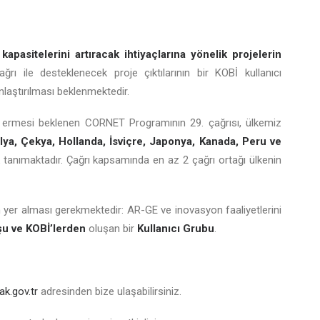
kapasitelerini artıracak ihtiyaçlarına yönelik projelerin
rı ile desteklenecek proje çıktılarının bir KOBİ kullanıcı
nlaştırılması beklenmektedir.
 ermesi beklenen CORNET Programının 29. çağrısı, ülkemiz
lya, Çekya, Hollanda, İsviçre, Japonya, Kanada, Peru ve
nak tanımaktadır. Çağrı kapsamında en az 2 çağrı ortağı ülkenin
 yer alması gerekmektedir: AR-GE ve inovasyon faaliyetlerini
şu ve KOBİ’lerden
oluşan bir
Kullanıcı Grubu
.
k.gov.tr
adresinden bize ulaşabilirsiniz.