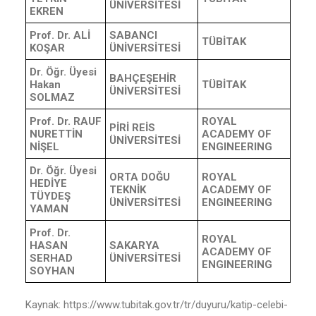
ÜNİVERSİTESİ
EKREN
Prof. Dr. ALİ
SABANCI
TÜBİTAK
KOŞAR
ÜNİVERSİTESİ
Dr. Öğr. Üyesi
BAHÇEŞEHİR
Hakan
TÜBİTAK
ÜNİVERSİTESİ
SOLMAZ
Prof. Dr. RAUF
ROYAL
PİRİ REİS
NURETTİN
ACADEMY OF
ÜNİVERSİTESİ
NİŞEL
ENGINEERING
Dr. Öğr. Üyesi
ORTA DOĞU
ROYAL
HEDİYE
TEKNİK
ACADEMY OF
TÜYDEŞ
ÜNİVERSİTESİ
ENGINEERING
YAMAN
Prof. Dr.
ROYAL
HASAN
SAKARYA
ACADEMY OF
SERHAD
ÜNİVERSİTESİ
ENGINEERING
SOYHAN
Kaynak: https://www.tubitak.gov.tr/tr/duyuru/katip-celebi-