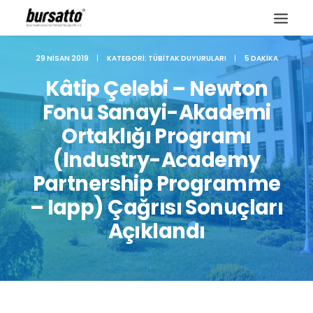
29 NISAN 2019
|
KATEGORI:
TÜBITAK DUYURULARI
|
5 DAKIKA
Kâtip Çelebi – Newton
Fonu Sanayi-Akademi
Ortaklığı Programı
(Industry-Academy
Partnership Programme
– Iapp) Çağrısı Sonuçları
Açıklandı
Site içi arama