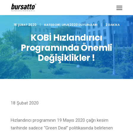
18 ŞUBAT 2020
|
KATEGORI:
UFUK2020 DUYURULARI
|
2 DAKIKA
KOBİ Hızlandırıcı
Programında Önemli
Değişiklikler !
18 Şubat 2020
Site içi arama
Hızlandırıcı programının 19 Mayıs 2020 çağrı kesim
tarihinde sadece “Green Deal” politikasında belirlenen