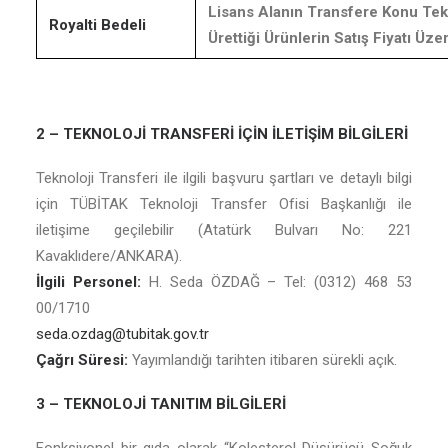
Lisans Alanın Transfere Konu Tek
Royalti Bedeli
Ürettiği Ürünlerin Satış Fiyatı Üz
2 – TEKNOLOJİ TRANSFERİ İÇİN İLETİŞİM BİLGİLERİ
Teknoloji Transferi ile ilgili başvuru şartları ve detaylı bilgi
için TÜBİTAK Teknoloji Transfer Ofisi Başkanlığı ile
iletişime geçilebilir (Atatürk Bulvarı No: 221
Kavaklıdere/ANKARA).
İlgili Personel:
H. Seda ÖZDAĞ – Tel: (0312) 468 53
00/1710
seda.ozdag@tubitak.gov.tr
Çağrı Süresi:
Yayımlandığı tarihten itibaren sürekli açık.
3 – TEKNOLOJİ TANITIM BİLGİLERİ