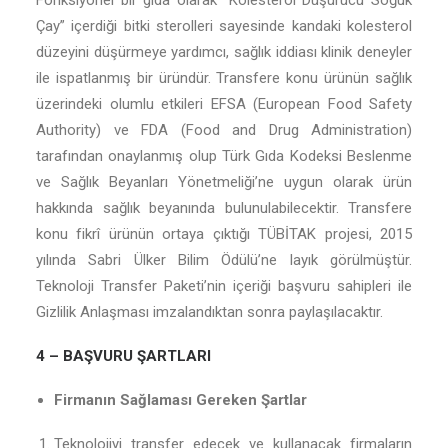
Fonksiyonel bir gıda olarak “Kolesterol Düşürücü Soğuk
Çay” içerdiği bitki sterolleri sayesinde kandaki kolesterol
düzeyini düşürmeye yardımcı, sağlık iddiası klinik deneyler
ile ispatlanmış bir üründür. Transfere konu ürünün sağlık
üzerindeki olumlu etkileri EFSA (European Food Safety
Authority) ve FDA (Food and Drug Administration)
tarafından onaylanmış olup Türk Gıda Kodeksi Beslenme
ve Sağlık Beyanları Yönetmeliği’ne uygun olarak ürün
hakkında sağlık beyanında bulunulabilecektir. Transfere
konu fikrî ürünün ortaya çıktığı TÜBİTAK projesi, 2015
yılında Sabri Ülker Bilim Ödülü’ne layık görülmüştür.
Teknoloji Transfer Paketi’nin içeriği başvuru sahipleri ile
Gizlilik Anlaşması imzalandıktan sonra paylaşılacaktır.
4 – BAŞVURU ŞARTLARI
Firmanın Sağlaması Gereken Şartlar
Teknolojiyi transfer edecek ve kullanacak firmaların