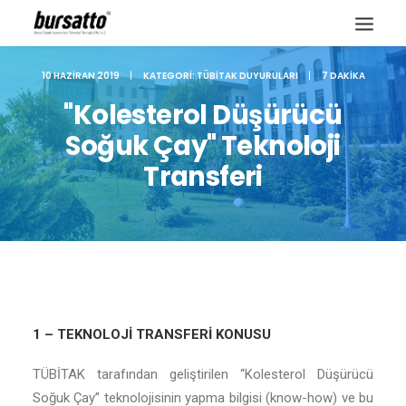
10 HAZIRAN 2019
|
KATEGORI:
TÜBITAK DUYURULARI
|
7 DAKIKA
"Kolesterol Düşürücü
Soğuk Çay" Teknoloji
Transferi
1 – TEKNOLOJİ TRANSFERİ KONUSU
Site içi arama
TÜBİTAK tarafından geliştirilen “Kolesterol Düşürücü
Soğuk Çay” teknolojisinin yapma bilgisi (know-how) ve bu