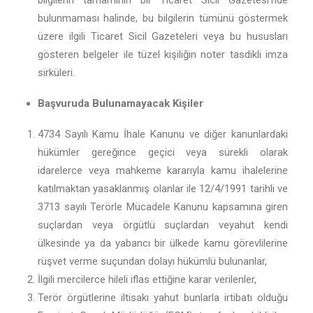
bilgilerin tamamının bir Ticaret Sicil Gazetesi’nde
bulunmaması halinde, bu bilgilerin tümünü göstermek
üzere ilgili Ticaret Sicil Gazeteleri veya bu hususları
gösteren belgeler ile tüzel kişiliğin noter tasdikli imza
sirküleri.
Başvuruda Bulunamayacak Kişiler
4734 Sayılı Kamu İhale Kanunu ve diğer kanunlardaki
hükümler gereğince geçici veya sürekli olarak
idarelerce veya mahkeme kararıyla kamu ihalelerine
katılmaktan yasaklanmış olanlar ile 12/4/1991 tarihli ve
3713 sayılı Terörle Mücadele Kanunu kapsamına giren
suçlardan veya örgütlü suçlardan veyahut kendi
ülkesinde ya da yabancı bir ülkede kamu görevlilerine
rüşvet verme suçundan dolayı hükümlü bulunanlar,
İlgili mercilerce hileli iflas ettiğine karar verilenler,
Terör örgütlerine iltisakı yahut bunlarla irtibatı olduğu