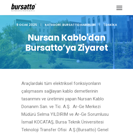
9 OCAK 2025
|
KATEGORI:
BURSATTO HABERLERI
|
1 DAKIKA
Nursan Kablo'dan
Bursatto’ya Ziyaret
Araçlardaki tüm elektriksel fonksiyonların
çalışmasını sağlayan kablo demetlerinin
tasarımını ve üretimini yapan Nursan Kablo
Donanım San. ve Tic. A.Ş. Ar-Ge Merkezi
Site içi arama
Müdürü Selma YILDIRIM ve Ar-Ge Sorumlusu
İsmail KOCATAŞ, Bursa Teknik Üniversitesi
Teknoloji Transfer Ofisi A.Ş.(Bursatto) Genel