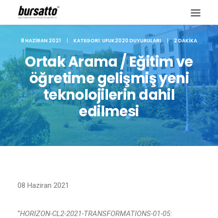
8 HAZIRAN 2021
|
KATEGORI:
UFUK2020 DUYURULARI
|
2 DAKIKA
Ortak Arama / Eğitim ve
öğretime gelişmiş yeni
teknolojilerin dahil
edilmesi
Site içi arama
08 Haziran 2021
“
HORIZON-CL2-2021-TRANSFORMATIONS-01-05: