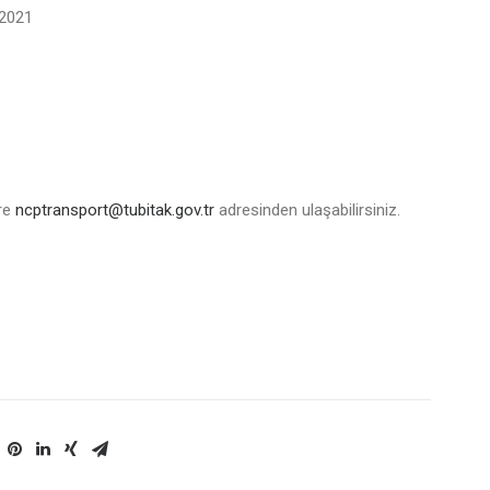
 2021
ere
ncptransport@tubitak.gov.tr
adresinden ulaşabilirsiniz.