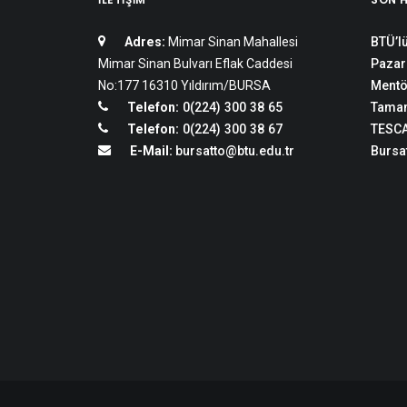
Adres:
Mimar Sinan Mahallesi
BTÜ’lü
Mimar Sinan Bulvarı Eflak Caddesi
Pazar
No:177 16310 Yıldırım/BURSA
Mentö
Telefon:
0(224) 300 38 65
Tamam
Telefon:
0(224) 300 38 67
TESCA
E-Mail:
bursatto@btu.edu.tr
Bursat