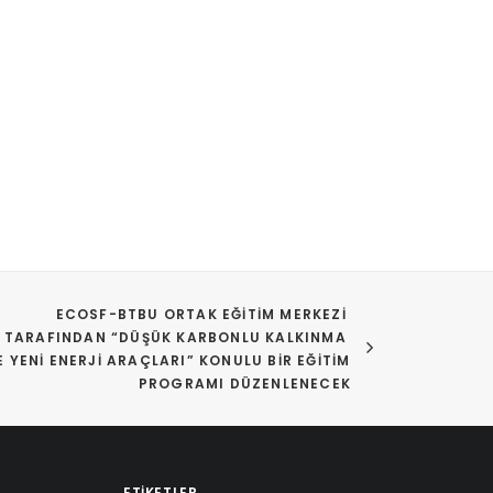
ECOSF-BTBU ORTAK EĞITIM MERKEZI 
TARAFINDAN “DÜŞÜK KARBONLU KALKINMA 
E YENI ENERJI ARAÇLARI” KONULU BIR EĞITIM 
PROGRAMI DÜZENLENECEK
ETIKETLER