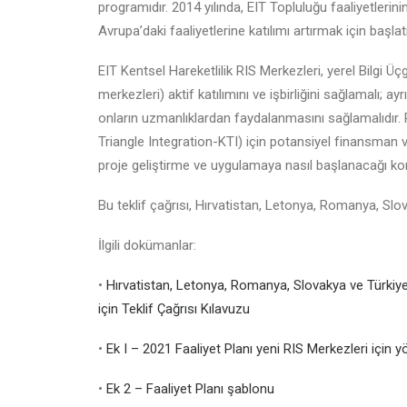
programıdır. 2014 yılında, EIT Topluluğu faaliyetlerin
Avrupa’daki faaliyetlerine katılımı artırmak için başlat
EIT Kentsel Hareketlilik RIS Merkezleri, yerel Bilgi Üç
merkezleri) aktif katılımını ve işbirliğini sağlamalı; ay
onların uzmanlıklardan faydalanmasını sağlamalıdır.
Triangle Integration-KTI) için potansiyel finansman v
proje geliştirme ve uygulamaya nasıl başlanacağı kon
Bu teklif çağrısı, Hırvatistan, Letonya, Romanya, Slo
İlgili dokümanlar:
•
Hırvatistan, Letonya, Romanya, Slovakya ve Türkiye
için Teklif Çağrısı Kılavuzu
•
Ek I – 2021 Faaliyet Planı yeni RIS Merkezleri için 
•
Ek 2 – Faaliyet Planı şablonu