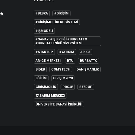
dı.
#BEBKA
#GIRIŞIM
#GIRIŞIMCILIKEKOSISTEMI
#IŞMODELI
#SANAYI #IŞBIRLIĞI #BURSATTO
#BURSATEKNIKÜNIVERSITESI
#STARTUP
#YATIRIM
AR-GE
AR-GE MERKEZI
BTÜ
BURSATTO
BİDEB
COMSTECH
DANIŞMANLIK
EĞITIM
GIRIŞIM2020
GIRIŞIMCILIK
PROJE
SEEDUP
TASARIM MERKEZI
ÜNIVERSITE SANAYI İŞBIRLIĞI