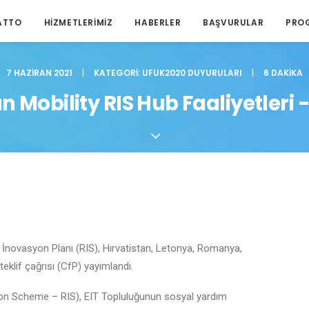
ATTO
HIZMETLERIMIZ
HABERLER
BAŞVURULAR
PRO
7 HAZIRAN 2021
|
KATEGORI:
UFUK2020 DUYURULARI
|
6 DAKIKA
n Mobility RIS Hub Faaliyetleri 
l İnovasyon Planı (RIS), Hırvatistan, Letonya, Romanya,
 teklif çağrısı (CfP) yayımlandı.
tion Scheme – RIS), EIT Topluluğunun sosyal yardım