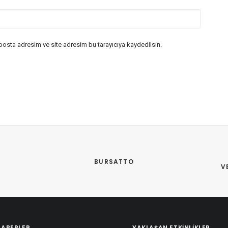
posta adresim ve site adresim bu tarayıcıya kaydedilsin.
BURSATTO
V
HABERLER
YAKLAŞAN ETKINLIKLER