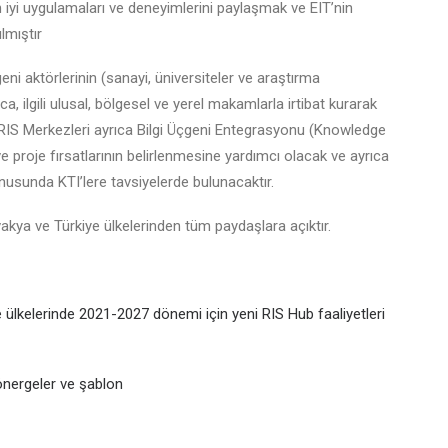
in iyi uygulamaları ve deneyimlerini paylaşmak ve EIT’nin
ılmıştır
geni aktörlerinin (sanayi, üniversiteler ve araştırma
rıca, ilgili ulusal, bölgesel ve yerel makamlarla irtibat kurarak
 RIS Merkezleri ayrıca Bilgi Üçgeni Entegrasyonu (Knowledge
e proje fırsatlarının belirlenmesine yardımcı olacak ve ayrıca
usunda KTI’lere tavsiyelerde bulunacaktır.
vakya ve Türkiye ülkelerinden tüm paydaşlara açıktır.
 ülkelerinde 2021-2027 dönemi için yeni RIS Hub faaliyetleri
yönergeler ve şablon