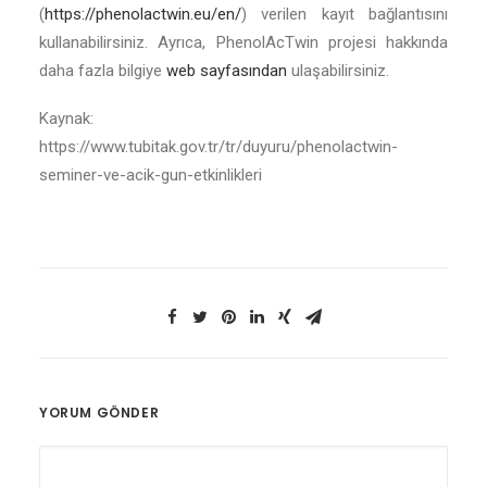
(
https://phenolactwin.eu/en/
) verilen kayıt bağlantısını
kullanabilirsiniz. Ayrıca, PhenolAcTwin projesi hakkında
daha fazla bilgiye
web sayfasından
ulaşabilirsiniz.
Kaynak:
https://www.tubitak.gov.tr/tr/duyuru/phenolactwin-
seminer-ve-acik-gun-etkinlikleri
YORUM GÖNDER