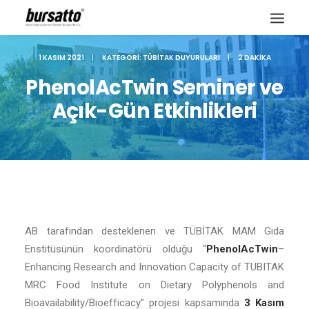
1 KASIM 2021
|
KATEGORI:
TÜBITAK DUYURULARI
|
2 DAKIKA
PhenolAcTwin Seminer ve
Açık-Gün Etkinlikleri
AB tarafından desteklenen ve TÜBİTAK MAM Gıda
Enstitüsünün koordinatörü olduğu “
PhenolAcTwin
–
Site içi arama
Enhancing Research and Innovation Capacity of TUBITAK
MRC Food Institute on Dietary Polyphenols and
Bioavailability/Bioefficacy” projesi kapsamında
3 Kasım