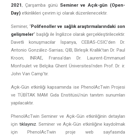
2021
, Çarşamba günü
Seminer ve Açık-gün (Open-
Day)
etkinlikleri çevrim içi olarak düzenlenecektir.
Seminer, “
Polifenoller ve sağlık araştırmalarındaki son
gelişmeler
” başlığı ile İngilizce olarak gerçekleştirilecektir.
Davetli konuşmacılar İspanya, CEBAS-CSIC’den Dr.
Antonio González-Sarrias; QIB, Birleşik Krallık’tan Dr. Paul
Kroon; INRAE, Fransa’dan Dr. Laurent-Emmanuel
Monfoulet ve Belçika Ghent Üniversitesi’nden Prof. Dr. ir.
John Van Camp’tır.
Açık-Gün etkinliği kapsamında ise PhenolAcTwin Projesi
ve TÜBİTAK MAM Gıda Enstitüsü’nün tanıtım sunumları
yapılacaktır.
PhenolAcTwin Seminer ve Açık-Gün etkinliğinin detayları
için
tıklayınız
. Seminer ve Açık-Gün etkinliğine kaydolmak
için PhenolAcTwin proje web sayfasında