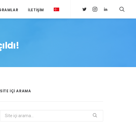
GRAMLAR
İLETIŞIM
ıldı!
SITE IÇI ARAMA