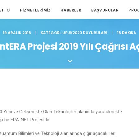
ATTO
HIZMETLERIMIZ
HABERLER
BAŞVURULAR
PRO
19 ARALIK 2018
|
KATEGORI:
UFUK2020 DUYURULARI
|
18 DAKIKA
tERA Projesi 2019 Yılı Çağrısı Aç
 Yeni ve Gelişmekte Olan Teknolojiler alanında yürütülmekte
u bir ERA-NET Projesidir.
 Kuantum Bilimleri ve Teknoloji alanlarında çığır açacak ileri