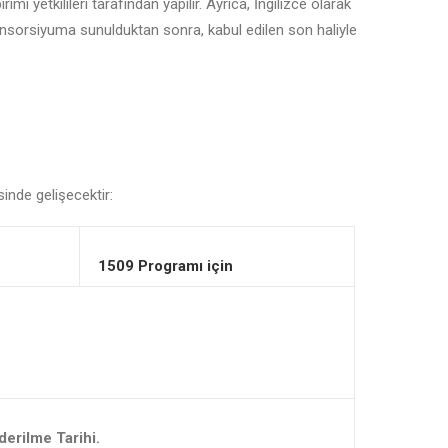
imi yetkilileri tarafından yapılır. Ayrıca, İngilizce olarak
nsorsiyuma sunulduktan sonra, kabul edilen son haliyle
nde gelişecektir:
1509 Programı için
derilme Tarihi.