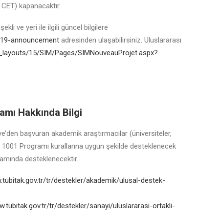
 CET) kapanacaktır.
kli ve yeri ile ilgili güncel bilgilere
2019-announcement
adresinden ulaşabilirsiniz. Uluslararası
r/_layouts/15/SIM/Pages/SIMNouveauProjet.aspx?
mı Hakkında Bilgi
ye’den başvuran akademik araştırmacılar (üniversiteler,
 1001 Programı kurallarına uygun şekilde desteklenecek
amında desteklenecektir.
.tubitak.gov.tr/tr/destekler/akademik/ulusal-destek-
.tubitak.gov.tr/tr/destekler/sanayi/uluslararasi-ortakli-