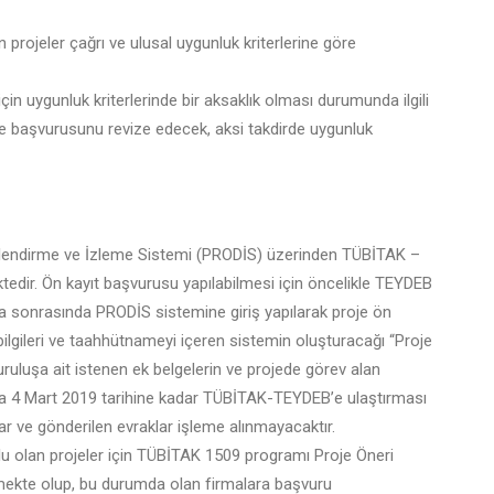
 projeler çağrı ve ulusal uygunluk kriterlerine göre
in uygunluk kriterlerinde bir aksaklık olması durumunda ilgili
re başvurusunu revize edecek, aksi takdirde uygunluk
erlendirme ve İzleme Sistemi (PRODİS) üzerinden TÜBİTAK –
dir. Ön kayıt başvurusu yapılabilmesi için öncelikle TEYDEB
 sonrasında PRODİS sistemine giriş yapılarak proje ön
isi bilgileri ve taahhütnameyi içeren sistemin oluşturacağı “Proje
ruluşa ait istenen ek belgelerin ve projede görev alan
la 4 Mart 2019 tarihine kadar TÜBİTAK-TEYDEB’e ulaştırması
ar ve gönderilen evraklar işleme alınmayacaktır.
u olan projeler için TÜBİTAK 1509 programı Proje Öneri
mekte olup, bu durumda olan firmalara başvuru