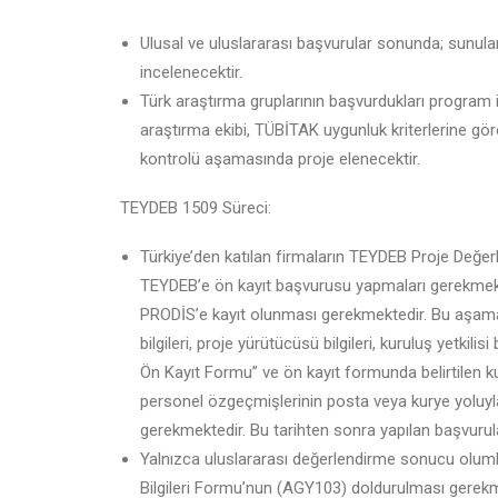
Ulusal ve uluslararası başvurular sonunda; sunulan
incelenecektir.
Türk araştırma gruplarının başvurdukları program iç
araştırma ekibi, TÜBİTAK uygunluk kriterlerine gö
kontrolü aşamasında proje elenecektir.
TEYDEB 1509 Süreci:
Türkiye’den katılan firmaların TEYDEB Proje Değ
TEYDEB’e ön kayıt başvurusu yapmaları gerekmekte
PRODİS’e kayıt olunması gerekmektedir. Bu aşama
bilgileri, proje yürütücüsü bilgileri, kuruluş yetkil
Ön Kayıt Formu” ve ön kayıt formunda belirtilen ku
personel özgeçmişlerinin posta veya kurye yoluy
gerekmektedir. Bu tarihten sonra yapılan başvurul
Yalnızca uluslararası değerlendirme sonucu oluml
Bilgileri Formu’nun (AGY103) doldurulması gerek