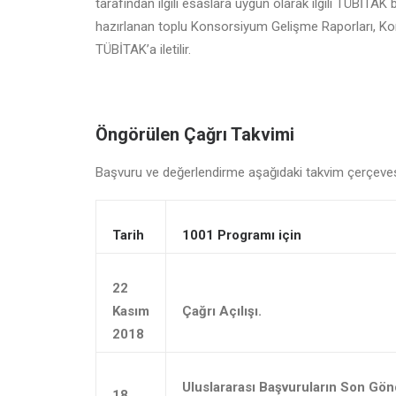
tarafından ilgili esaslara uygun olarak ilgili TÜBİTAK bir
hazırlanan toplu Konsorsiyum Gelişme Raporları, Ko
TÜBİTAK’a iletilir.
Öngörülen Çağrı Takvimi
Başvuru ve değerlendirme aşağıdaki takvim çerçevesi
Tarih
1001 Programı için
22
Kasım
Çağrı Açılışı.
2018
Uluslararası Başvuruların Son Gön
18