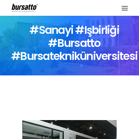
#sanayi #işbirliği
#bursatto
#bursatekniküniversitesi
Site içi arama