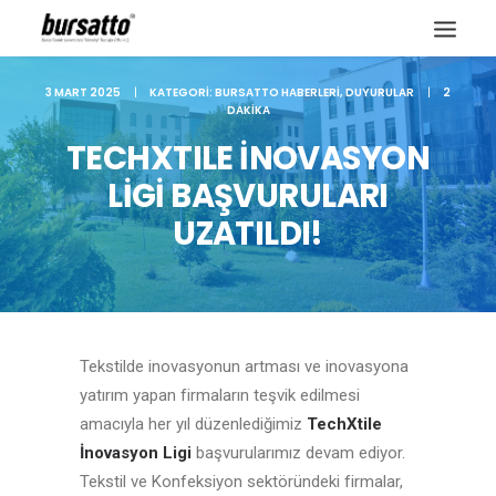
3 MART 2025
|
KATEGORI:
BURSATTO HABERLERI
,
DUYURULAR
|
2
DAKIKA
TECHXTILE İNOVASYON
LİGİ BAŞVURULARI
UZATILDI!
Tekstilde inovasyonun artması ve inovasyona
yatırım yapan firmaların teşvik edilmesi
Site içi arama
amacıyla her yıl düzenlediğimiz
TechXtile
İnovasyon Ligi
başvurularımız devam ediyor.
Tekstil ve Konfeksiyon sektöründeki firmalar,