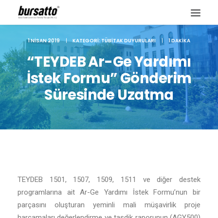
1 NISAN 2019
|
KATEGORI:
TÜBITAK DUYURULARI
|
1 DAKIKA
“TEYDEB Ar-Ge Yardımı
İstek Formu” Gönderim
Süresinde Uzatma
TEYDEB 1501, 1507, 1509, 1511 ve diğer destek
Site içi arama
programlarına ait Ar-Ge Yardımı İstek Formu’nun bir
parçasını oluşturan yeminli mali müşavirlik proje
harcamaları değerlendirme ve tasdik raporunun (AGY500)