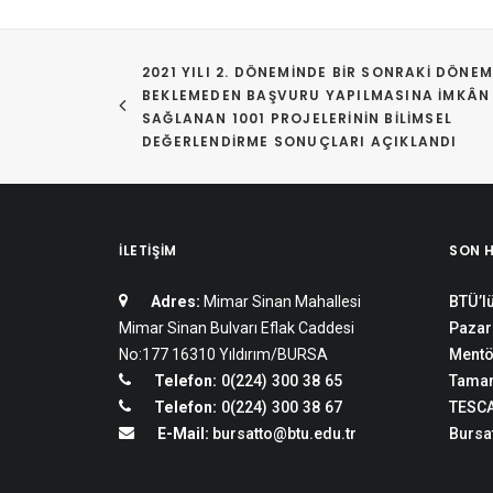
2021 YILI 2. DÖNEMINDE BIR SONRAKI DÖNEMI
BEKLEMEDEN BAŞVURU YAPILMASINA İMKÂN 
SAĞLANAN 1001 PROJELERININ BILIMSEL 
DEĞERLENDIRME SONUÇLARI AÇIKLANDI
İLETIŞIM
SON 
Adres:
Mimar Sinan Mahallesi
BTÜ’lü
Mimar Sinan Bulvarı Eflak Caddesi
Pazar
No:177 16310 Yıldırım/BURSA
Mentö
Telefon:
0(224) 300 38 65
Tamam
Telefon:
0(224) 300 38 67
TESCA
E-Mail:
bursatto@btu.edu.tr
Bursat