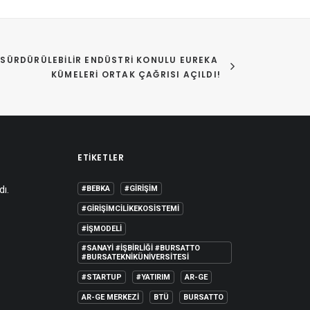
SÜRDÜRÜLEBILIR ENDÜSTRI KONULU EUREKA 
KÜMELERI ORTAK ÇAĞRISI AÇILDI!
ETIKETLER
dı.
#BEBKA
#GIRIŞIM
#GIRIŞIMCILIKEKOSISTEMI
#IŞMODELI
#SANAYI #IŞBIRLIĞI #BURSATTO
#BURSATEKNIKÜNIVERSITESI
#STARTUP
#YATIRIM
AR-GE
AR-GE MERKEZI
BTÜ
BURSATTO