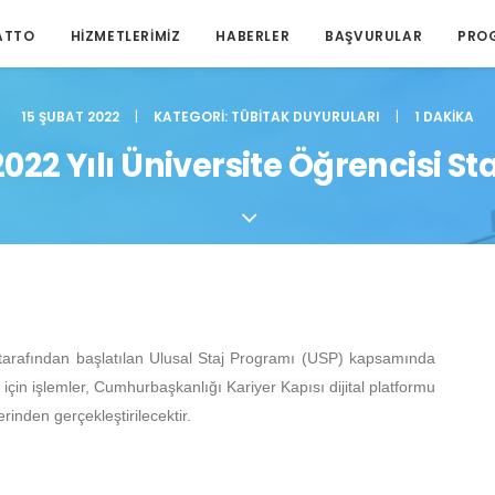
ATTO
HIZMETLERIMIZ
HABERLER
BAŞVURULAR
PRO
15 ŞUBAT 2022
|
KATEGORI:
TÜBITAK DUYURULARI
|
1 DAKIKA
22 Yılı Üniversite Öğrencisi St
 tarafından başlatılan Ulusal Staj Programı (USP) kapsamında
 için
işlemler, Cumhurbaşkanlığı Kariyer Kapısı dijital platformu
rinden gerçekleştirilecektir.