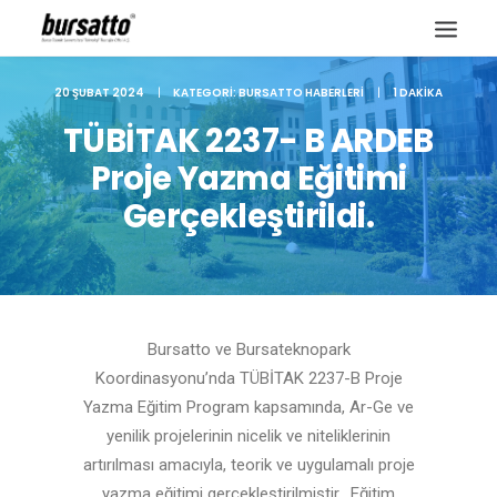
20 ŞUBAT 2024
|
KATEGORI:
BURSATTO HABERLERI
|
1 DAKIKA
TÜBİTAK 2237- B ARDEB
Proje Yazma Eğitimi
Gerçekleştirildi.
Bursatto ve Bursateknopark
Koordinasyonu’nda TÜBİTAK 2237-B Proje
Yazma Eğitim Program kapsamında, Ar-Ge ve
Site içi arama
yenilik projelerinin nicelik ve niteliklerinin
artırılması amacıyla, teorik ve uygulamalı proje
yazma eğitimi gerçekleştirilmiştir. Eğitim