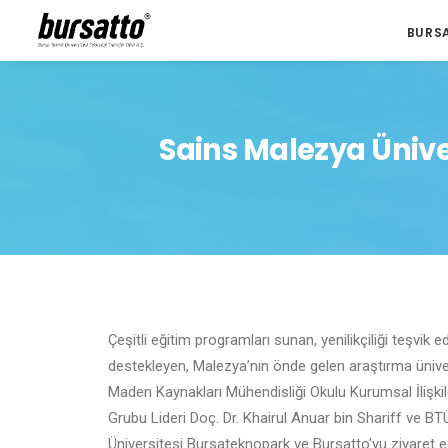
BURS
Sains Malezya Ünive
Çeşitli eğitim programları sunan, yenilikçiliği teşvik 
destekleyen, Malezya’nın önde gelen araştırma üniv
Maden Kaynakları Mühendisliği Okulu Kurumsal İliş
Grubu Lideri Doç. Dr. Khairul Anuar bin Shariff ve B
Üniversitesi Bursateknopark ve Bursatto’yu ziyaret 