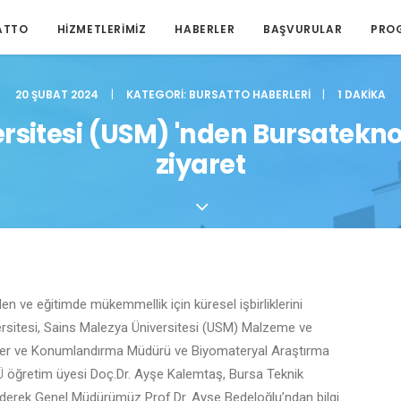
ATTO
HIZMETLERIMIZ
HABERLER
BAŞVURULAR
PRO
20 ŞUBAT 2024
|
KATEGORI:
BURSATTO HABERLERI
|
1 DAKIKA
rsitesi (USM) 'nden Bursatekn
ziyaret
eden ve eğitimde mükemmellik için küresel işbirliklerini
ersitesi, Sains Malezya Üniversitesi (USM) Malzeme ve
kiler ve Konumlandırma Müdürü ve Biyomateryal Araştırma
TÜ öğretim üyesi Doç.Dr. Ayşe Kalemtaş, Bursa Teknik
ederek Genel Müdürümüz Prof.Dr. Ayşe Bedeloğlu’ndan bilgi