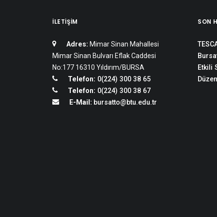
İLETIŞIM
SON 
Adres:
Mimar Sinan Mahallesi
TESCA
Mimar Sinan Bulvarı Eflak Caddesi
Bursat
No:177 16310 Yıldırım/BURSA
Etkili
Telefon:
0(224) 300 38 65
Düzen
Telefon:
0(224) 300 38 67
E-Mail:
bursatto@btu.edu.tr