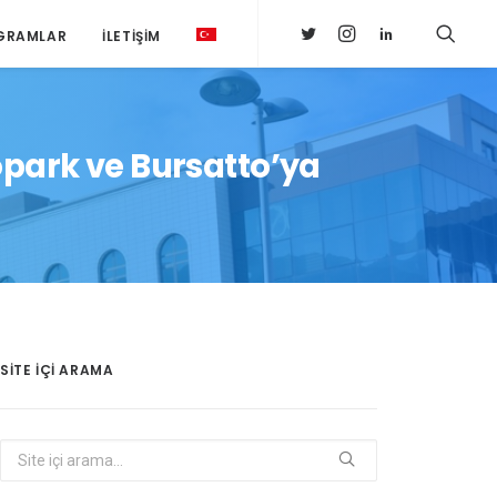
GRAMLAR
İLETIŞIM
opark ve Bursatto’ya
SITE IÇI ARAMA