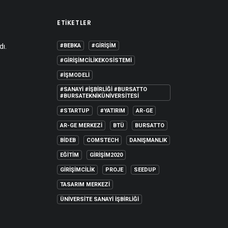
ETIKETLER
dı.
#BEBKA
#GIRIŞIM
#GIRIŞIMCILIKEKOSISTEMI
#IŞMODELI
#SANAYI #IŞBIRLIĞI #BURSATTO
#BURSATEKNIKÜNIVERSITESI
#STARTUP
#YATIRIM
AR-GE
AR-GE MERKEZI
BTÜ
BURSATTO
BİDEB
COMSTECH
DANIŞMANLIK
EĞITIM
GIRIŞIM2020
GIRIŞIMCILIK
PROJE
SEEDUP
TASARIM MERKEZI
ÜNIVERSITE SANAYI İŞBIRLIĞI