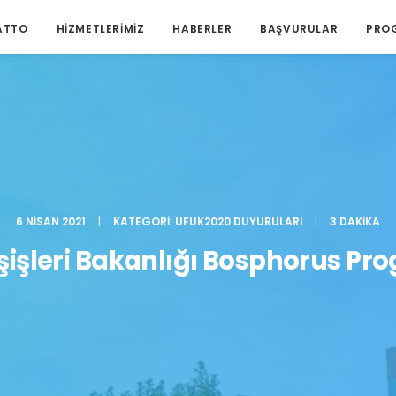
ATTO
HIZMETLERIMIZ
HABERLER
BAŞVURULAR
PRO
6 NISAN 2021
|
KATEGORI:
UFUK2020 DUYURULARI
|
3 DAKIKA
işleri Bakanlığı Bosphorus Prog