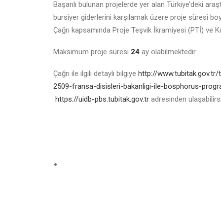
Başarılı bulunan projelerde yer alan Türkiye’deki araş
bursiyer giderlerini karşılamak üzere proje süresi
Çağrı kapsamında Proje Teşvik İkramiyesi (PTİ) ve K
Maksimum proje süresi
24
ay olabilmektedir.
Çağrı ile ilgili detaylı bilgiye
http://www.tubitak.gov.tr/t
2509-fransa-disisleri-bakanligi-ile-bosphorus-progr
https://uidb-pbs.tubitak.gov.tr
adresinden ulaşabilirsi