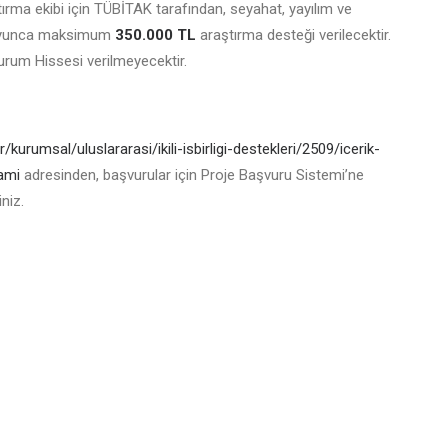
tırma ekibi için TÜBİTAK tarafından, seyahat, yayılım ve
 boyunca maksimum
350.000 TL
araştırma desteği verilecektir.
urum Hissesi verilmeyecektir.
r/kurumsal/uluslararasi/ikili-isbirligi-destekleri/2509/icerik-
ami
adresinden, başvurular için Proje Başvuru Sistemi’ne
niz.