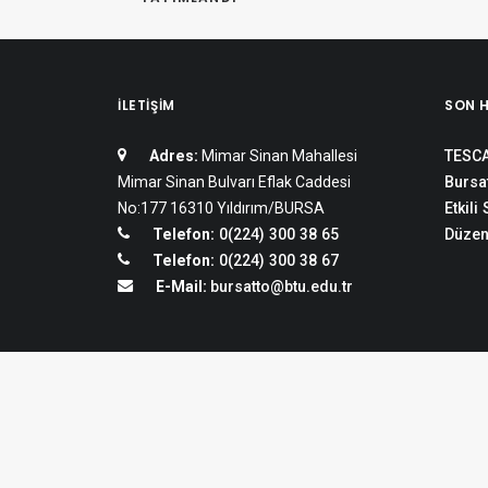
İLETIŞIM
SON 
Adres:
Mimar Sinan Mahallesi
TESCA
Mimar Sinan Bulvarı Eflak Caddesi
Bursat
No:177 16310 Yıldırım/BURSA
Etkili
Telefon:
0(224) 300 38 65
Düzen
Telefon:
0(224) 300 38 67
E-Mail:
bursatto@btu.edu.tr