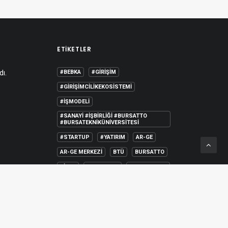
ETIKETLER
dı.
#BEBKA
#GIRIŞIM
#GIRIŞIMCILIKEKOSISTEMI
#IŞMODELI
#SANAYI #IŞBIRLIĞI #BURSATTO
#BURSATEKNIKÜNIVERSITESI
#STARTUP
#YATIRIM
AR-GE
AR-GE MERKEZI
BTÜ
BURSATTO
BİDEB
COMSTECH
DANIŞMANLIK
EĞITIM
GIRIŞIM2020
GIRIŞIMCILIK
PROJE
SEEDUP
TASARIM MERKEZI
ÜNIVERSITE SANAYI İŞBIRLIĞI