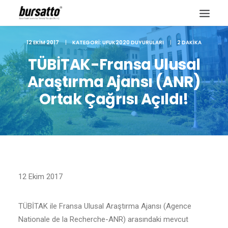
12 EKIM 2017
|
KATEGORI:
UFUK2020 DUYURULARI
|
2 DAKIKA
TÜBİTAK-Fransa Ulusal
Araştırma Ajansı (ANR)
Ortak Çağrısı Açıldı!
12 Ekim 2017
Site içi arama
TÜBİTAK ile Fransa Ulusal Araştırma Ajansı (Agence
Nationale de la Recherche-ANR) arasındaki mevcut