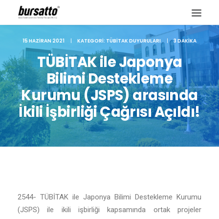
15 HAZIRAN 2021
|
KATEGORI:
TÜBITAK DUYURULARI
|
3 DAKIKA
TÜBİTAK ile Japonya
Bilimi Destekleme
Kurumu (JSPS) arasında
İkili İşbirliği Çağrısı Açıldı!
Site içi arama
2544- TÜBİTAK ile Japonya Bilimi Destekleme Kurumu
(JSPS) ile ikili işbirliği kapsamında ortak projeler