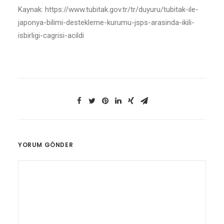
Kaynak: https://www.tubitak.gov.tr/tr/duyuru/tubitak-ile-
japonya-bilimi-destekleme-kurumu-jsps-arasinda-ikili-
isbirligi-cagrisi-acildi
YORUM GÖNDER