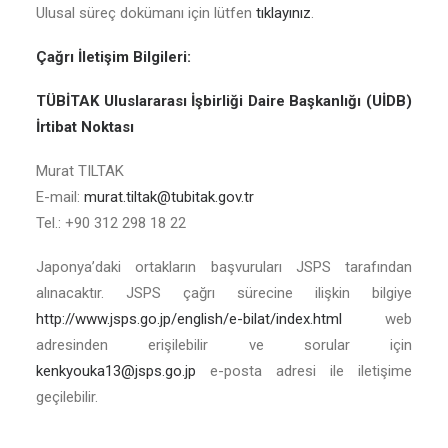
Ulusal süreç dokümanı için lütfen
tıklayınız
.
Çağrı İletişim Bilgileri:
TÜBİTAK Uluslararası İşbirliği Daire Başkanlığı (UİDB)
İrtibat Noktası
Murat TILTAK
E-mail:
murat.tiltak@tubitak.gov.tr
Tel.: +90 312 298 18 22
Japonya’daki ortakların başvuruları JSPS tarafından
alınacaktır. JSPS çağrı sürecine ilişkin bilgiye
http://www.jsps.go.jp/english/e-bilat/index.html
web
adresinden erişilebilir ve sorular için
kenkyouka13@jsps.go.jp
e-posta adresi ile iletişime
geçilebilir.