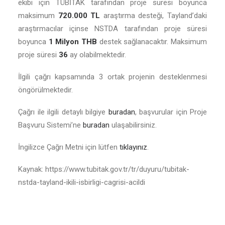
ekibi için TÜBİTAK tarafından proje süresi boyunca
maksimum
720.000 TL
araştırma desteği, Tayland’daki
araştırmacılar içinse NSTDA tarafından proje süresi
boyunca
1 Milyon THB
destek sağlanacaktır. Maksimum
proje süresi
36
ay olabilmektedir.
İlgili çağrı kapsamında 3 ortak projenin desteklenmesi
öngörülmektedir.
Çağrı ile ilgili detaylı bilgiye
buradan
, başvurular için Proje
Başvuru Sistemi’ne
buradan
ulaşabilirsiniz.
İngilizce Çağrı Metni için lütfen
tıklayınız
.
Kaynak: https://www.tubitak.gov.tr/tr/duyuru/tubitak-
nstda-tayland-ikili-isbirligi-cagrisi-acildi