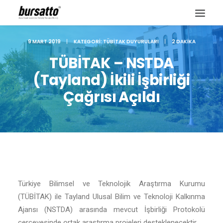
9 MART 2019
|
KATEGORI:
TÜBITAK DUYURULARI
|
2 DAKIKA
TÜBİTAK – NSTDA
(Tayland) İkili İşbirliği
Çağrısı Açıldı
Türkiye Bilimsel ve Teknolojik Araştırma Kurumu
Site içi arama
(TÜBİTAK) ile Tayland Ulusal Bilim ve Teknoloji Kalkınma
Ajansı (NSTDA) arasında mevcut İşbirliği Protokolü
çerçevesinde ortak araştırma projeleri desteklenecektir.