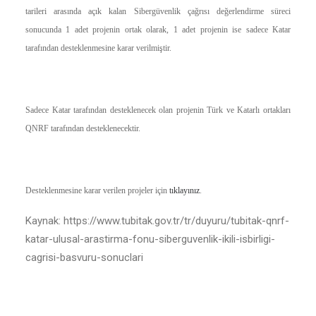
tarileri arasında açık kalan Sibergüvenlik çağrısı değerlendirme süreci
sonucunda 1 adet projenin ortak olarak, 1 adet projenin ise sadece Katar
tarafından desteklenmesine karar verilmiştir.
Sadece Katar tarafından desteklenecek olan projenin Türk ve Katarlı ortakları
QNRF tarafından desteklenecektir.
Desteklenmesine karar verilen projeler için
tıklayınız
.
Kaynak: https://www.tubitak.gov.tr/tr/duyuru/tubitak-qnrf-
katar-ulusal-arastirma-fonu-siberguvenlik-ikili-isbirligi-
cagrisi-basvuru-sonuclari