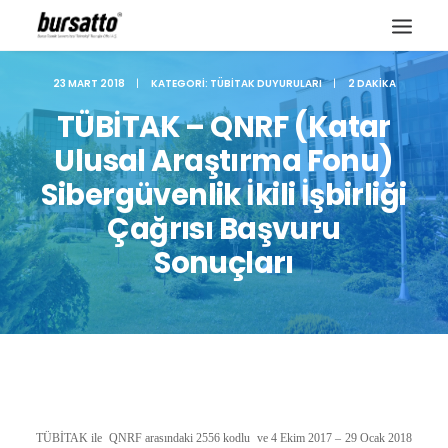
23 MART 2018
|
KATEGORI:
TÜBITAK DUYURULARI
|
2 DAKIKA
TÜBİTAK – QNRF (Katar
Ulusal Araştırma Fonu)
Sibergüvenlik İkili İşbirliği
Çağrısı Başvuru
Sonuçları
Site içi arama
TÜBİTAK ile QNRF arasındaki 2556 kodlu ve 4 Ekim 2017 – 29 Ocak 2018