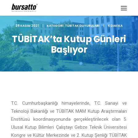
28 KASIM 2021
|
KATEGORI:
TÜBITAK DUYURULARI
|
4 DAKIKA
TÜBİTAK’ta Kutup Günleri
Başlıyor
T.C. Cumhurbaşkanlığı himayelerinde, T.C. Sanayi ve
Teknoloji Bakanlığı ve TÜBİTAK MAM Kutup Araştırmaları
Site içi arama
Enstitüsü koordinasyonunda gerçekleştirilecek olan 5.
Ulusal Kutup Bilimleri Çalıştayı Gebze Teknik Üniversitesi
Kongre ve Kültür Merkezinde ve 2. Kutup Şenliği TÜBİTAK