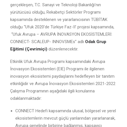
gerçekleşen, T.C. Sanayi ve Teknoloji Bakanlığı’nın
yürütücüsü olduğu, Rekabetçi Sektörler Programı
kapsamında desteklenen ve yararlanıcısının TÜBİTAK
olduğu “Ufuk 2020’de Türkiye Faz-II’ projesi kapsamında,
“Ufuk Avrupa – AVRUPA İNOVASYON EKOSİSTEMLERİ:
CONNECT- SCALEUP- INNOVSMEs” adlı
Odak Grup
Eğitimi (Çevrimiçi)
düzenlenecektir.
Etkinlik Ufuk Avrupa Programı kapsamındaki Avrupa
İnovasyon Ekosistemleri (EIE) Programı ile ilgilenen
inovasyon ekosistemi paydaşlarını hedefleyen bir tanıtım
etkinliğidir ve Avrupa İnovasyon Ekosistemleri 2021-2022
Çalışma Programının aşağıdaki ilgili konularına
odaklanmaktadır:
CONNECT Hedefi kapsamında ulusal, bölgesel ve yerel
ekosistemlerin mevcut güçlü yanlarından yararlanarak,
Avrupa genelinde birbirine bağlanmış, kapsayıcı