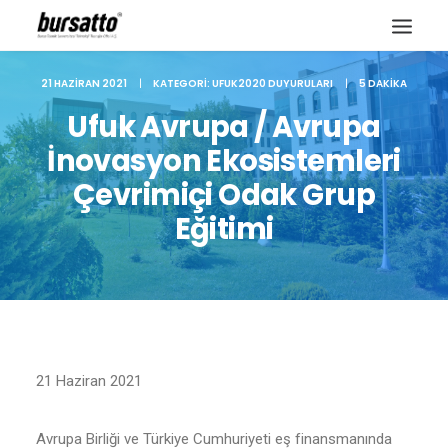
21 HAZIRAN 2021
|
KATEGORI:
UFUK2020 DUYURULARI
|
5 DAKIKA
Ufuk Avrupa / Avrupa
İnovasyon Ekosistemleri
Çevrimiçi Odak Grup
Eğitimi
Site içi arama
21 Haziran 2021
Avrupa Birliği ve Türkiye Cumhuriyeti eş finansmanında