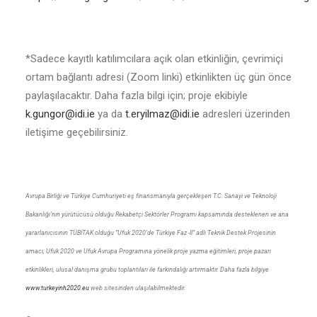
*Sadece kayıtlı katılımcılara açık olan etkinliğin, çevrimiçi
ortam bağlantı adresi (Zoom linki) etkinlikten üç gün önce
paylaşılacaktır. Daha fazla bilgi için; proje ekibiyle
k.gungor@idi.ie
ya da
t.eryilmaz@idi.ie
adresleri üzerinden
iletişime geçebilirsiniz.
Avrupa Birliği ve Türkiye Cumhuriyeti eş finansmanıyla gerçekleşen T.C. Sanayi ve Teknoloji
Bakanlığı’nın yürütücüsü olduğu Rekabetçi Sektörler Programı kapsamında desteklenen ve ana
yararlanıcısının TÜBİTAK olduğu “Ufuk 2020’de Türkiye Faz -II” adlı Teknik Destek Projesinin
amacı, Ufuk 2020 ve Ufuk Avrupa Programına yönelik proje yazma eğitimleri, proje pazarı
etkinlikleri, ulusal danışma grubu toplantıları ile farkındalığı artırmaktır. Daha fazla bilgiye
www.turkeyinh2020.eu
web sitesinden ulaşılabilmektedir.