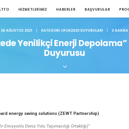
ATTO
HIZMETLERIMIZ
HABERLER
BAŞVURULAR
PRO
26 AĞUSTOS 2021
|
KATEGORI:
UFUK2020 DUYURULARI
|
3 DAKIKA
ede Yenilikçi Enerji Depolama”
Duyurusu
rd energy saving solutions (ZEWT Partnership)
ır Emisyonlu Deniz Yolu Taşımacılığı Ortaklığı)”