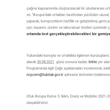
çağrısı kapsamında oluşturulacak bir uluslararası or
ve; “Avrupa’daki ortakları tarafından yürütülen ulusa
yaparak, kompozitlerin hafiflik ve geliştirilmiş gemi p
için; tasarım, üretim ve laboratuar testleri üzerinde ç
ortamda test gerçekleştirebilecekleri bir gemiye
Yukarıdaki konuyla ve ortaklıkla ilgilenen kuruluşların
alarak
30.08.2021
günü sonuna kadar;
linkte
yer alan
Programında ilgili Çağrı açıklamaları incelenerek, be
ncpcem@tubitak.gov.tr
adresine iletmeleri beklenmek
Ufuk Avrupa Küme 5: İklim, Enerji ve Mobilite 2021
ulaşabilirsiniz.