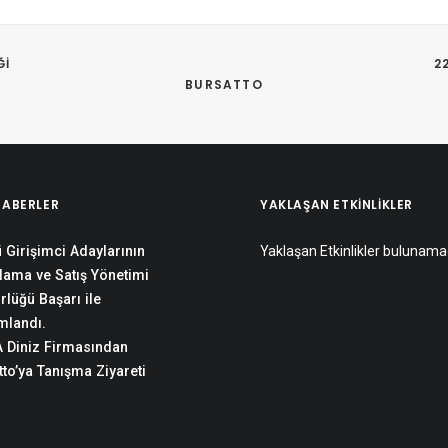
I 
2
BURSATTO
HABERLER
YAKLAŞAN ETKINLIKLER
 Girişimci Adaylarının
Yaklaşan Etkinlikler bulunama
lama ve Satış Yönetimi
rlüğü Başarı ile
landı.
 Diniz Firmasından
to’ya Tanışma Ziyareti