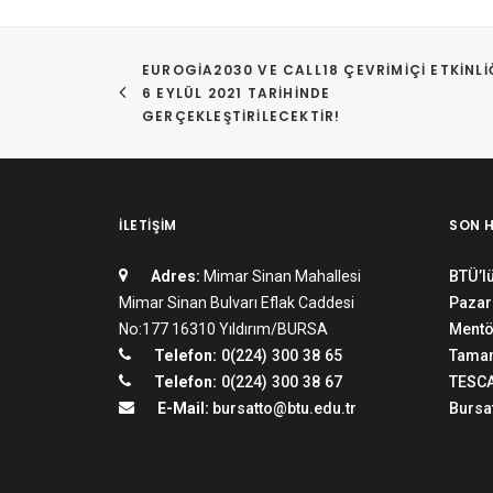
EUROGIA2030 VE CALL18 ÇEVRIMIÇI ETKINLIĞ
6 EYLÜL 2021 TARIHINDE 
GERÇEKLEŞTIRILECEKTIR!
İLETIŞIM
SON 
Adres:
Mimar Sinan Mahallesi
BTÜ’lü
Mimar Sinan Bulvarı Eflak Caddesi
Pazar
No:177 16310 Yıldırım/BURSA
Mentö
Telefon:
0(224) 300 38 65
Tamam
Telefon:
0(224) 300 38 67
TESCA
E-Mail:
bursatto@btu.edu.tr
Bursat