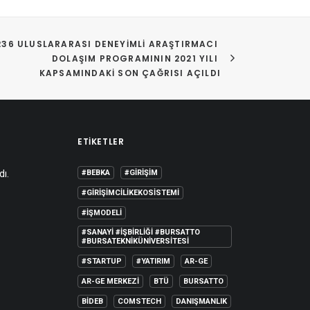
236 ULUSLARARASI DENEYIMLI ARAŞTIRMACI 
DOLAŞIM PROGRAMININ 2021 YILI 
KAPSAMINDAKI SON ÇAĞRISI AÇILDI
ETIKETLER
dı.
#BEBKA
#GIRIŞIM
#GIRIŞIMCILIKEKOSISTEMI
#IŞMODELI
#SANAYI #IŞBIRLIĞI #BURSATTO
#BURSATEKNIKÜNIVERSITESI
#STARTUP
#YATIRIM
AR-GE
AR-GE MERKEZI
BTÜ
BURSATTO
BİDEB
COMSTECH
DANIŞMANLIK