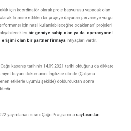
taklık için koordinatör olarak proje başvurusu yapacak olan
l olarak finanse ettikleri bir projeye dayanan pervaneye vurgu
erformansı için nasıl kullanılabileceğine odaklanan” projeleri
alışabilecekleri
bir gemiye sahip olan ya da operasyonel
 erişimi olan bir partner firmaya
ihtiyaçları vardır.
; Çağrı kapanış tarihinin 14.09.2021 tarihi olduğunu da dikkate
 niyet beyanı dokümanını İngilizce dilinde (Çalışma
klenen etkilerle uyumlu şekilde) doldurduktan sonra
tedir.
-2022 yayımlanan resmi Çağrı Programına
sayfasından