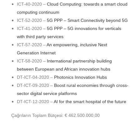
ICT-40-2020 –
Cloud Computing: towards a smart cloud
computing continuum
ICT-52-2020 –
5G PPP – Smart Connectivity beyond 5G
ICT-41-2020 –
5G PPP – 5G innovations for verticals
with third party services
ICT-57-2020 –
An empowering, inclusive Next
Generation Internet
ICT-58-2020 –
International partnership building
between European and African innovation hubs
DT-ICT-04-2020 –
Photonics Innovation Hubs
DT-ICT-09-2020 –
Boost rural economies through cross-
sector digital service platforms
DT-ICT-12-2020 –
AI for the smart hospital of the future
Çağrıların Toplam Bütçesi: € 462.500.000,00