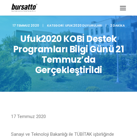
17 TEMMUZ 2020
|
KATEGORI:
UFUK2020 DUYURULARI
|
2 DAKIKA
Ufuk2020 KOBİ Destek
Programları Bilgi Günü 21
Temmuz’da
Gerçekleştirildi
Site içi arama
17 Temmuz 2020
Sanayi ve Teknoloji Bakanlığı ile TÜBİTAK işbirliğinde