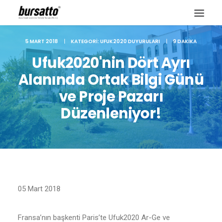
5 MART 2018
|
KATEGORI:
UFUK2020 DUYURULARI
|
9 DAKIKA
Ufuk2020'nin Dört Ayrı
Alanında Ortak Bilgi Günü
ve Proje Pazarı
Düzenleniyor!
Site içi arama
05 Mart 2018
Fransa’nın başkenti Paris’te Ufuk2020 Ar-Ge ve