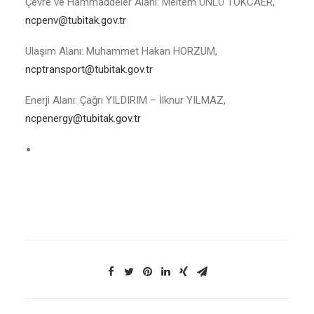
Çevre ve Hammaddeler Alanı: Meltem ÜNLÜ TOKCAER,
ncpenv@tubitak.gov.tr
Ulaşım Alanı: Muhammet Hakan HORZUM,
ncptransport@tubitak.gov.tr
Enerji Alanı: Çağrı YILDIRIM – İlknur YILMAZ,
ncpenergy@tubitak.gov.tr