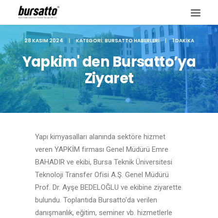
28 KASIM 2024
|
KATEGORI:
BURSATTO HABERLERI
|
1 DAKIKA
Yapkim' den Bursatto’ya
Ziyaret
Yapı kimyasalları alanında sektöre hizmet
veren YAPKİM firması Genel Müdürü Emre
BAHADIR ve ekibi, Bursa Teknik Üniversitesi
Teknoloji Transfer Ofisi A.Ş. Genel Müdürü
Site içi arama
Prof. Dr. Ayşe BEDELOĞLU ve ekibine ziyarette
bulundu. Toplantıda Bursatto’da verilen
danışmanlık, eğitim, seminer vb. hizmetlerle