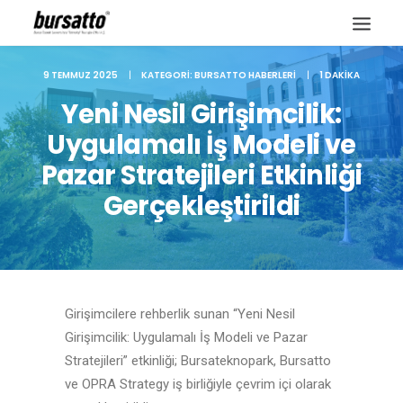
9 TEMMUZ 2025
|
KATEGORI:
BURSATTO HABERLERI
|
1 DAKIKA
Yeni Nesil Girişimcilik:
Uygulamalı İş Modeli ve
Pazar Stratejileri Etkinliği
Gerçekleştirildi
Girişimcilere rehberlik sunan “Yeni Nesil
Site içi arama
Girişimcilik: Uygulamalı İş Modeli ve Pazar
Stratejileri” etkinliği; Bursateknopark, Bursatto
ve OPRA Strategy iş birliğiyle çevrim içi olarak