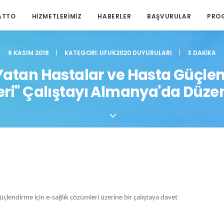
ATTO
HIZMETLERIMIZ
HABERLER
BAŞVURULAR
PRO
6 KASIM 2018
|
KATEGORI:
UFUK2020 DUYURULARI
|
3 DAKIKA
Yatan Hastalar ve Hasta Güçlen
ri" Çalıştayı Almanya'da Düzen
lendirme için e-sağlık çözümleri üzerine bir çalıştaya davet