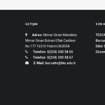
İLETIŞIM
SON 
Adres:
Mimar Sinan Mahallesi
TESCA
Mimar Sinan Bulvarı Eflak Caddesi
Bursat
No:177 16310 Yıldırım/BURSA
Etkili
Telefon:
0(224) 300 38 65
Düzen
Telefon:
0(224) 300 38 67
E-Mail:
bursatto@btu.edu.tr