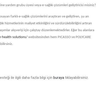
dine yardım grubu üyesi veya e-sağlık çözümleri geliştiricisi misiniz?
yan farklı e-sağlık çözümlerini araştıran ve geliştiren, şu an
ık hizmetlerinin maliyet etkinliğini ve sürdürülebilirliğini artıran
ımlar alışverişi için çalıştay düzenlemektedirler. Eğer bu alanlara
-health-solutions/
websitesinden hem PICASSO ve POLYCARE
abilirsiniz.
teği ile ilgili daha fazla bilgi için
buraya
tıklayabilirsiniz.