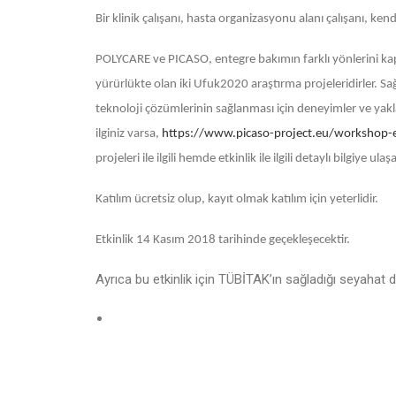
Bir klinik çalışanı, hasta organizasyonu alanı çalışanı, ken
POLYCARE ve PICASO, entegre bakımın farklı yönlerini kapsa
yürürlükte olan iki Ufuk2020 araştırma projeleridirler. Sağl
teknoloji çözümlerinin sağlanması için deneyimler ve yaklaş
ilginiz varsa,
https://www.picaso-project.eu/workshop-e
projeleri ile ilgili hemde etkinlik ile ilgili detaylı bilgiye ulaş
Katılım ücretsiz olup, kayıt olmak katılım için yeterlidir.
Etkinlik 14 Kasım 2018 tarihinde geçekleşecektir.
Ayrıca bu etkinlik için TÜBİTAK’ın sağladığı seyahat des