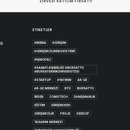
ZIRVESI KATILIM FIRSATI!
ETIKETLER
dı.
#BEBKA
#GIRIŞIM
#GIRIŞIMCILIKEKOSISTEMI
#IŞMODELI
#SANAYI #IŞBIRLIĞI #BURSATTO
#BURSATEKNIKÜNIVERSITESI
#STARTUP
#YATIRIM
AR-GE
AR-GE MERKEZI
BTÜ
BURSATTO
BİDEB
COMSTECH
DANIŞMANLIK
EĞITIM
GIRIŞIM2020
GIRIŞIMCILIK
PROJE
SEEDUP
TASARIM MERKEZI