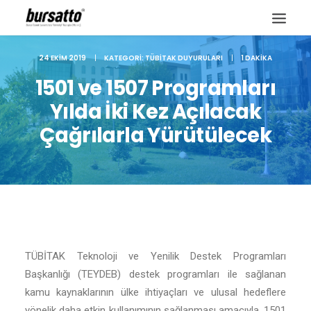
24 EKIM 2019
|
KATEGORI:
TÜBITAK DUYURULARI
|
1 DAKIKA
1501 ve 1507 Programları
Yılda İki Kez Açılacak
Çağrılarla Yürütülecek
TÜBİTAK Teknoloji ve Yenilik Destek Programları
Site içi arama
Başkanlığı (TEYDEB) destek programları ile sağlanan
kamu kaynaklarının ülke ihtiyaçları ve ulusal hedeflere
yönelik daha etkin kullanımının sağlanması amacıyla, 1501