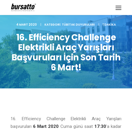
4 MART 2020
|
KATEGORI:
TÜBITAK DUYURULARI
|
1 DAKIKA
16. Efficiency Challenge
Elektrikli Araç Yarışları
Başvuruları İçin Son Tarih
6 Mart!
Site içi arama
16. Efficiency Challenge Elektrikli Araç Yarışları
başvuruları
6 Mart 2020
Cuma günü saat
17:30
’a kadar