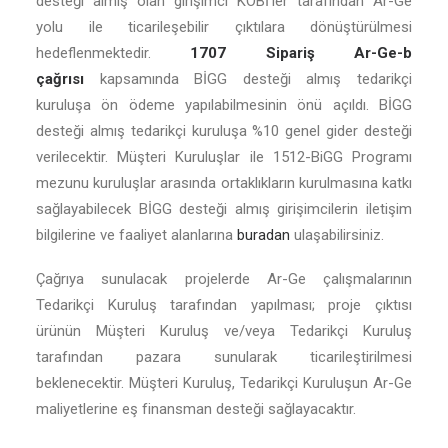
desteği almış olan girişimci KOBİ’ler tarafından Ar-Ge
yolu ile ticarileşebilir çıktılara dönüştürülmesi
hedeflenmektedir.
1707 Sipariş Ar-Ge-b
çağrısı
kapsamında BİGG desteği almış tedarikçi
kuruluşa ön ödeme yapılabilmesinin önü açıldı. BİGG
desteği almış tedarikçi kuruluşa %10 genel gider desteği
verilecektir. Müşteri Kuruluşlar ile 1512-BiGG Programı
mezunu kuruluşlar arasında ortaklıkların kurulmasına katkı
sağlayabilecek BİGG desteği almış girişimcilerin iletişim
bilgilerine ve faaliyet alanlarına
buradan
ulaşabilirsiniz.
Çağrıya sunulacak projelerde Ar-Ge çalışmalarının
Tedarikçi Kuruluş tarafından yapılması; proje çıktısı
ürünün Müşteri Kuruluş ve/veya Tedarikçi Kuruluş
tarafından pazara sunularak ticarileştirilmesi
beklenecektir. Müşteri Kuruluş, Tedarikçi Kuruluşun Ar-Ge
maliyetlerine eş finansman desteği sağlayacaktır.