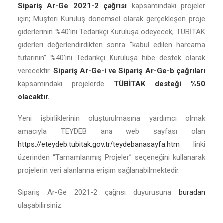
Sipariş Ar-Ge 2021-2 çağrısı
kapsamındaki projeler
için; Müşteri Kuruluş dönemsel olarak gerçekleşen proje
giderlerinin %40’ını Tedarikçi Kuruluşa ödeyecek, TÜBİTAK
giderleri değerlendirdikten sonra “kabul edilen harcama
tutarının” %40’ını Tedarikçi Kuruluşa hibe destek olarak
verecektir.
Sipariş Ar-Ge-i ve Sipariş Ar-Ge-b çağrıları
kapsamındaki projelerde
TÜBİTAK desteği %50
olacaktır.
Yeni işbirliklerinin oluşturulmasına yardımcı olmak
amacıyla TEYDEB ana web sayfası olan
https://eteydeb.tubitak.gov.tr/teydebanasayfa.htm
linki
üzerinden “Tamamlanmış Projeler” seçeneğini kullanarak
projelerin veri alanlarına erişim sağlanabilmektedir.
Sipariş Ar-Ge 2021-2 çağrısı duyurusuna
buradan
ulaşabilirsiniz.