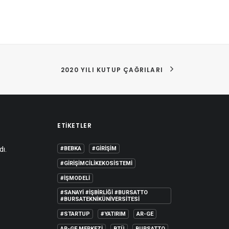
2020 YILI KUTUP ÇAĞRILARI
ETIKETLER
dı.
#BEBKA
#GIRIŞIM
#GIRIŞIMCILIKEKOSISTEMI
#IŞMODELI
#SANAYI #IŞBIRLIĞI #BURSATTO
#BURSATEKNIKÜNIVERSITESI
#STARTUP
#YATIRIM
AR-GE
AR-GE MERKEZI
BTÜ
BURSATTO