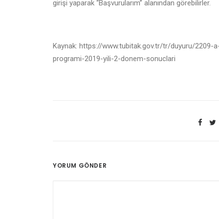
girişi yaparak “Başvurularım” alanından görebilirler.
Kaynak: https://www.tubitak.gov.tr/tr/duyuru/2209-a
programi-2019-yili-2-donem-sonuclari
YORUM GÖNDER