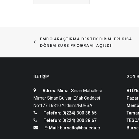
EMBO ARAŞTIRMA DESTEK BIRIMLERI KISA 
DÖNEM BURS PROGRAMI AÇILDI!
İLETIŞIM
SON 
Adres:
Mimar Sinan Mahallesi
BTÜ’lü
Mimar Sinan Bulvarı Eflak Caddesi
Pazar
No:177 16310 Yıldırım/BURSA
Mentö
Telefon:
0(224) 300 38 65
Tamam
Telefon:
0(224) 300 38 67
TESCA
E-Mail:
bursatto@btu.edu.tr
Bursat