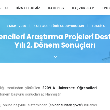
ATTO
HIZMETLERIMIZ
HABERLER
BAŞVURULAR
PRO
17 MART 2020
|
KATEGORI:
TÜBITAK DUYURULARI
|
1 DAKIKA
encileri Araştırma Projeleri De
Yılı 2. Dönem Sonuçları
ığı tarafından yürütülen
2209-A Üniversite Öğrencileri
 dönem başvuru sonuçları açıklanmıştır.
cu, online başvuru sisteminden (
ebideb.tubitak.gov.tr
) kullanıcı