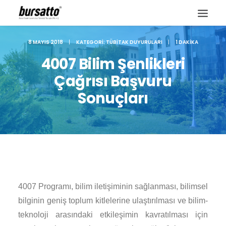
8 MAYIS 2018
|
KATEGORI:
TÜBITAK DUYURULARI
|
1 DAKIKA
4007 Bilim Şenlikleri
Çağrısı Başvuru
Sonuçları
4007 Programı, bilim iletişiminin sağlanması, bilimsel
Site içi arama
bilginin geniş toplum kitlelerine ulaştırılması ve bilim-
teknoloji arasındaki etkileşimin kavratılması için