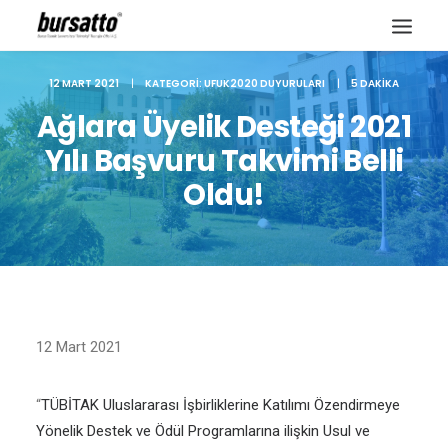
12 MART 2021
|
KATEGORI:
UFUK2020 DUYURULARI
|
5 DAKIKA
Ağlara Üyelik Desteği 2021
Yılı Başvuru Takvimi Belli
Oldu!
12 Mart 2021
Site içi arama
“
TÜBİTAK Uluslararası İşbirliklerine Katılımı Özendirmeye
Yönelik Destek ve Ödül Programlarına ilişkin Usul ve