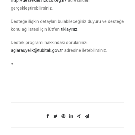
http://destekler.h2020.org.tr/
adresinden
gerçekleştirebilirsiniz.
Desteğe ilişkin detayları bulabileceğiniz duyuru ve desteğe
konu ağ listesi için lütfen
tıklayınız
.
Destek programı hakkındaki sorularınızı
aglarauyelik@tubitak.gov.tr
adresine iletebilirsiniz.