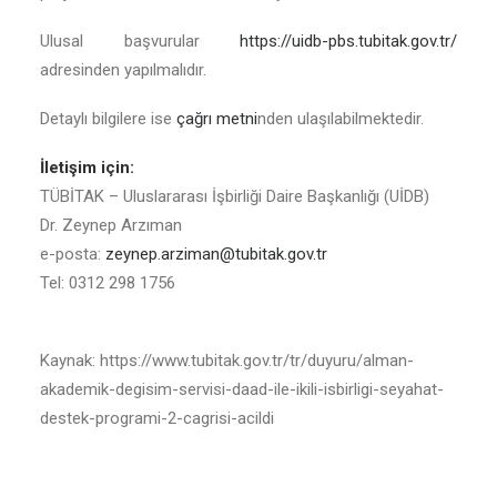
Ulusal başvurular
https://uidb-pbs.tubitak.gov.tr/
adresinden yapılmalıdır.
Detaylı bilgilere ise
çağrı metni
nden ulaşılabilmektedir.
İletişim için:
TÜBİTAK – Uluslararası İşbirliği Daire Başkanlığı (UİDB)
Dr. Zeynep Arzıman
e-posta:
zeynep.arziman@tubitak.gov.tr
Tel: 0312 298 1756
Kaynak: https://www.tubitak.gov.tr/tr/duyuru/alman-
akademik-degisim-servisi-daad-ile-ikili-isbirligi-seyahat-
destek-programi-2-cagrisi-acildi