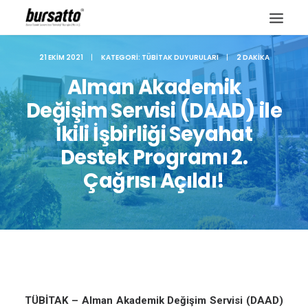
21 EKIM 2021
|
KATEGORI:
TÜBITAK DUYURULARI
|
2 DAKIKA
Alman Akademik
Değişim Servisi (DAAD) ile
İkili İşbirliği Seyahat
Destek Programı 2.
Çağrısı Açıldı!
Site içi arama
TÜBİTAK – Alman Akademik Değişim Servisi (DAAD)