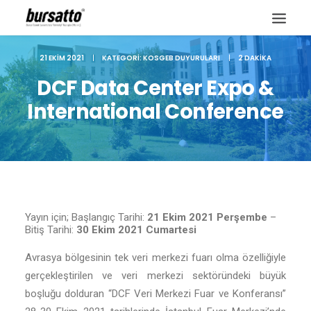
21 EKIM 2021
|
KATEGORI:
KOSGEB DUYURULARI
|
2 DAKIKA
DCF Data Center Expo &
International Conference
Yayın için; Başlangıç Tarihi:
21 Ekim 2021 Perşembe
–
Bitiş Tarihi:
30 Ekim 2021 Cumartesi
Avrasya bölgesinin tek veri merkezi fuarı olma özelliğiyle
Site içi arama
gerçekleştirilen ve veri merkezi sektöründeki büyük
boşluğu dolduran “DCF Veri Merkezi Fuar ve Konferansı”