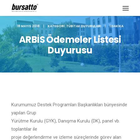
18 MAYIS 2018
|
KATEGORI:
TÜBITAK DUYURULARI
|
1 DAKIKA
ARBİS Ödemeler Listesi
Duyurusu
Kurumumuz Destek Programları Başkanlıkları bünyesinde
yapılan Grup
Site içi arama
Yürütme Kurulu (GYK), Danışma Kurulu (DK), panel vb.
toplantılar ile
proje değerlendirme ve izleme süreçlerinde görev alan