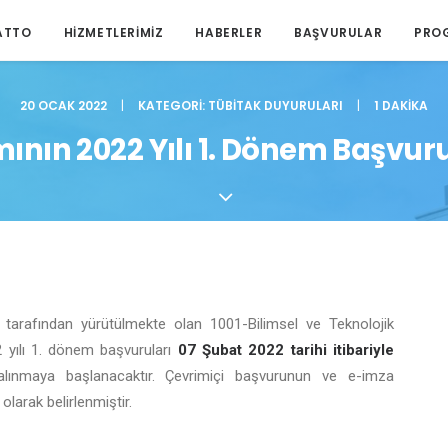
ATTO
HIZMETLERIMIZ
HABERLER
BAŞVURULAR
PRO
20 OCAK 2022
|
KATEGORI:
TÜBITAK DUYURULARI
|
1 DAKIKA
nın 2022 Yılı 1. Dönem Başvuru 
tarafından yürütülmekte olan 1001-Bilimsel ve Teknolojik
 yılı 1. dönem başvuruları
07 Şubat 2022 tarihi itibariyle
lınmaya başlanacaktır. Çevrimiçi başvurunun ve e-imza
larak belirlenmiştir.