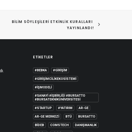
BILIM SÖYLEŞILERI ETKINLIK KURALLARI 
YAYINLANDI!
ETIKETLER
dı.
#BEBKA
#GIRIŞIM
#GIRIŞIMCILIKEKOSISTEMI
#IŞMODELI
#SANAYI #IŞBIRLIĞI #BURSATTO
#BURSATEKNIKÜNIVERSITESI
#STARTUP
#YATIRIM
AR-GE
AR-GE MERKEZI
BTÜ
BURSATTO
BİDEB
COMSTECH
DANIŞMANLIK