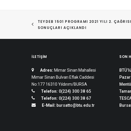
TEYDEB 1501 PROGRAMI 2021 YILI 2. ÇAĞRISI
SONUÇLARI AÇIKLANDI
İLETIŞIM
SON 
Adres:
Mimar Sinan Mahallesi
BTÜ’lü
Mimar Sinan Bulvarı Eflak Caddesi
Pazar
No:177 16310 Yıldırım/BURSA
Mentö
Telefon:
0(224) 300 38 65
Tamam
Telefon:
0(224) 300 38 67
TESCA
E-Mail:
bursatto@btu.edu.tr
Bursat